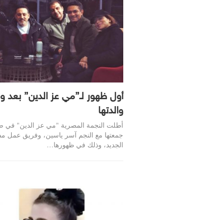
أول ظهور لـ”مي عز الدين” بعد وف
والدتها
أطلت النجمة المصرية "مي عز الدين" في ص
جمعتها مع النجم آسر ياسين، وفريق عمل م
الجديد، وذلك في ظهورها…