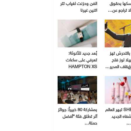
سكها بحقوق
الفن وحزنت لغياب تتر
 لا تراجع عن…
اتنين غيرنا
بالتحرش تهز
بُعد جديد للأنوثة:
يلا لوز فتح
تعرفي على ساعات
إيقاف المدير…
HAMPTON XS
SHEGLAM تبهر العالم
بمشاركة 80 خبيراً: جوائز
شفاه الجديد
أثر تطلق فئة “أفضل
و…
حملة…