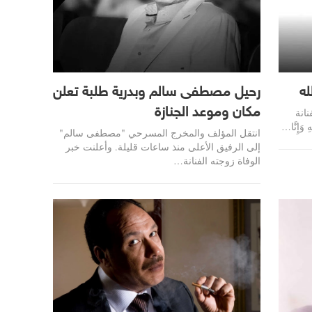
له
رحيل مصطفى سالم وبدرية طلبة تعلن
مكان وموعد الجنازة
نانة
وَإِنَّا…
انتقل المؤلف والمخرج المسرحي "مصطفى سالم"
إلى الرفيق الأعلى منذ ساعات قليلة. وأعلنت خبر
الوفاة زوجته الفنانة…