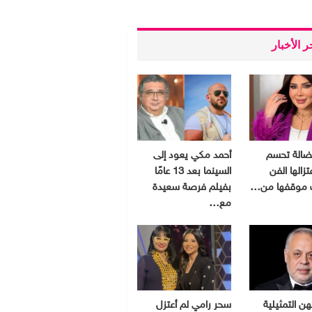
 الأخبار
فضالة تحسم
أحمد مكي يعود إلى
زالها الفن
السينما بعد 13 عامًا
موقفها من…
بفيلم فرصة سعيدة
مع…
هن التمثيلية
سحر رامي لم أعتزل