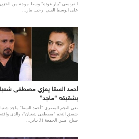
الفرنسي "بيار عودة" وسط موجة من الحز
على الوسط الفني. رحيل بيار…
أحمد السقا يعزي مصطفى شعبا
بشقيقه “ماجد”
نعى النجم المصري "أحمد السقا" ماجد شعبا
شقيق النجم "مصطفى شعبان"، والذي وافته ا
صباح أمس الجمعة 31 يناير…