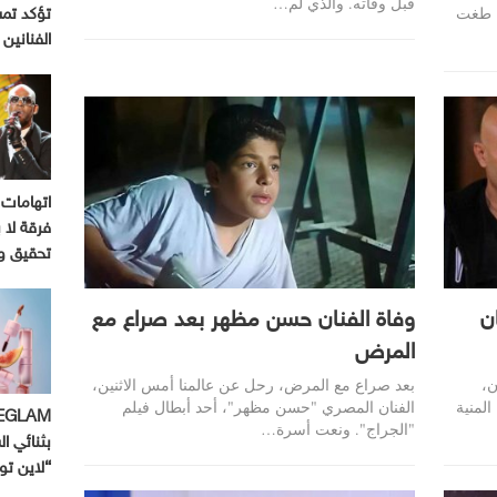
قبل وفاته. والذي لم…
ن طغت
تؤكد تم
الفنانين
اتهامات 
فرقة لا ب
تحقيق و
ن
وفاة الفنان حسن مظهر بعد صراع مع
المرض
ن،
بعد صراع مع المرض، رحل عن عالمنا أمس الاثنين،
لمنية
الفنان المصري "حسن مظهر"، أحد أبطال فيلم
"الجراج". ونعت أسرة…
بثنائي ال
“لاين ت