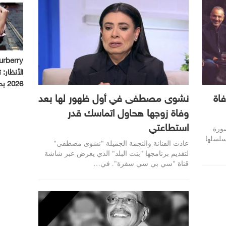
الأنظار:
2026 بحملة استثنائية
اة
نشوى مصطفى في أول ظهور لها بعد
وفاة زوجها هحاول اتماسك قدر
استطاعتي
ورة
سلسلها
عادت الفنانة والنجمة الجميلة "نشوى مصطفى"
لتقديم برنامجها "بنت البلد" الذي يعرض عبر شاشة
قناة "سي بي سي سفرة". في…