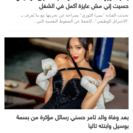
حسيت إني مش عايزة أكمل في الشغل
تحدثت الفنانة "يسرا اللوزي" بصراحة عن تجربتها مع ما يُعرف بـ
"الاحتراق الوظيفي"، كاشفةً عن الضغوط النفسية التي…
بعد وفاة والد تامر حسني رسائل مؤثرة من بسمة
بوسيل وابنته تاليا