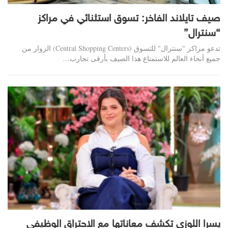
صيف تايلاند الفاخر: تسوق استثنائي في مراكز
“سنترال”
تدعو مراكز "سنترال" للتسوق (Central Shopping Centers) الزوار من
جميع أنحاء العالم للاستمتاع هذا الصيف بأرقى تجارب…
يسرا اللوزي تكشف معاناتها مع الاحتراق الوظيفي