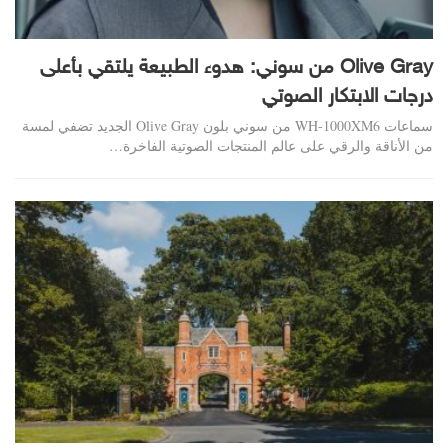
Olive Gray من سوني: هدوء الطبيعة يلتقي بأعلى
درجات الابتكار الصوتي
سماعات WH-1000XM6 من سوني بلون Olive Gray الجديد تضفي لمسة
من الأناقة والرقي على عالم المنتجات الصوتية الفاخرة…