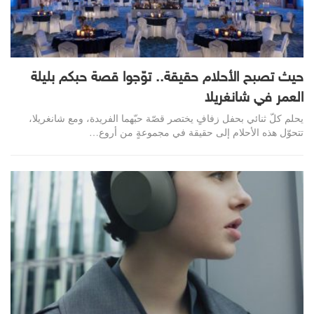
حيث تصبح الأحلام حقيقة.. توّجوا قصة حبكم بليلة
العمر في شانغريلا
يحلم كلّ ثنائي بحفل زفافٍ يختصر قصّة حبّهما الفريدة، ومع شانغريلا،
تتحوّل هذه الأحلام إلى حقيقة في مجموعةٍ من أروع…