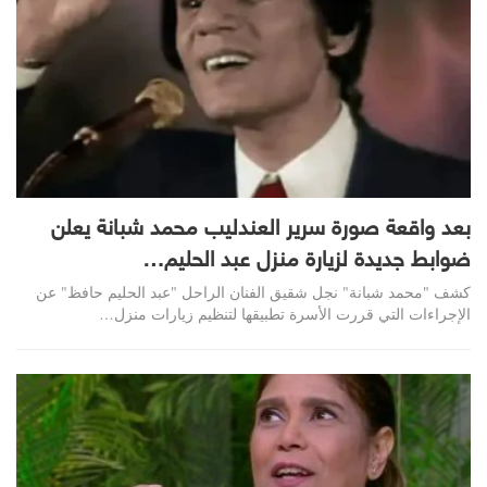
بعد واقعة صورة سرير العندليب محمد شبانة يعلن
ضوابط جديدة لزيارة منزل عبد الحليم…
كشف "محمد شبانة" نجل شقيق الفنان الراحل "عبد الحليم حافظ" عن
الإجراءات التي قررت الأسرة تطبيقها لتنظيم زيارات منزل…