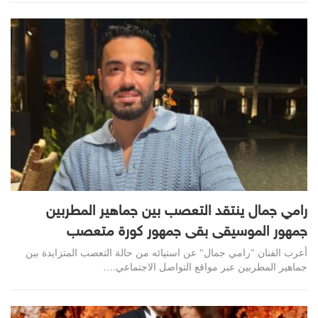
رامي جمال ينتقد التعصب بين جماهير المطربين
جمهور الموسيقى بقى جمهور كورة متعصب
أعرب الفنان "رامي جمال" عن استيائه من حالة التعصب المتزايدة بين
جماهير المطربين عبر مواقع التواصل الاجتماعي.…