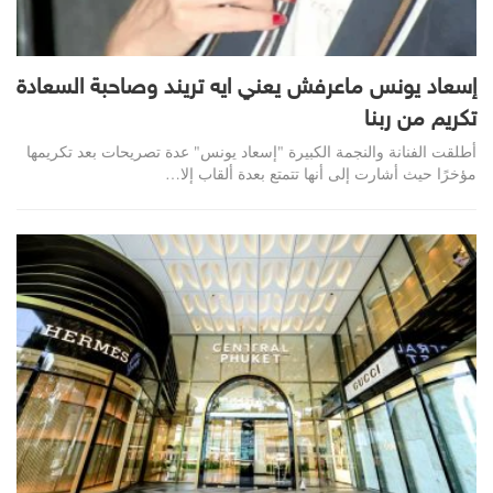
إسعاد يونس ماعرفش يعني ايه تريند وصاحبة السعادة
تكريم من ربنا
أطلقت الفنانة والنجمة الكبيرة "إسعاد يونس" عدة تصريحات بعد تكريمها
مؤخرًا حيث أشارت إلى أنها تتمتع بعدة ألقاب إلا…