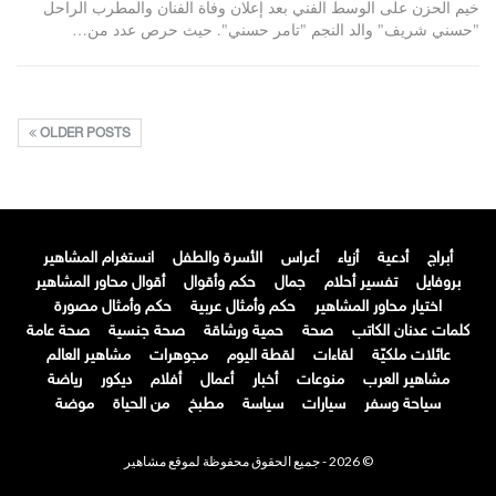
خيم الحزن على الوسط الفني بعد إعلان وفاة الفنان والمطرب الراحل
"حسني شريف" والد النجم "تامر حسني". حيث حرص عدد من…
OLDER POSTS
أبراج
أدعية
أزياء
أعراس
الأسرة والطفل
انستغرام المشاهير
بروفايل
تفسير أحلام
جمال
حكم وأقوال
أقوال محاور المشاهير
اختيار محاور المشاهير
حكم وأمثال عربية
حكم وأمثال مصورة
كلمات عدنان الكاتب
صحة
حمية ورشاقة
صحة جنسية
صحة عامة
عائلات ملكيّة
لقاءات
لقطة اليوم
مجوهرات
مشاهير العالم
مشاهير العرب
منوعات
أخبار
أعمال
أفلام
ديكور
رياضة
سياحة وسفر
سيارات
سياسة
مطبخ
من الحياة
موضة
© 2026 - جميع الحقوق محفوظة لموقع مشاهير