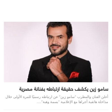
سامو زين يكشف حقيقة ارتباطه بفنانة مصرية
أعلن الفنان والمطرب "سامو زين" عن ارتباطه رسميًا للمرة الأولى خلال
مداخلة هاتفية أجراها مع الإعلامية "بسمة وهبة".…