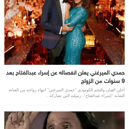
حمدي الميرغني يعلن انفصاله عن إسراء عبدالفتاح بعد
9 سنوات من الزواج
أعلن الفنان والنجم الكوميدي "حمدي الميرغني" انتهاء زواجه من الفنانة
الشابة "إسراء عبدالفتاح"، زميلته التي تشاركه…