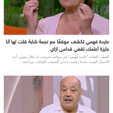
عايدة فهمي تكشف موقفًا مع نجمة شابة قلت لها أنا
عايزة أعلمك تقفي قدامي ازاي
كشفت الفنانة "عايدة فهمي" عن موقف تعرضت له خلال تصوير أحد
الأعمال الفنية، بعدما رفضت إحدى النجمات الشابات مراجعة…