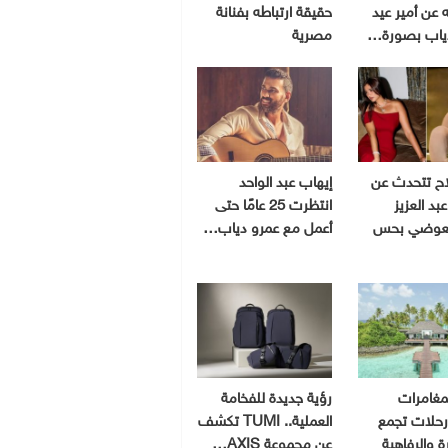
 عن أمير عيد
حقيقة ارتباطه بفنانة
ياب بصورة…
مصرية
اح تتحدث عن
إيهاب عبد الواحد
بد العزيز
انتظرت 25 عامًا حتى
لعوضي بحس
أعمل مع عمرو دياب…
مغامرات
رؤية جديدة للفخامة
 رحلات تجمع
العملية.. TUMI تكشف
رة والرفاهية
عن مجموعة AXIS…