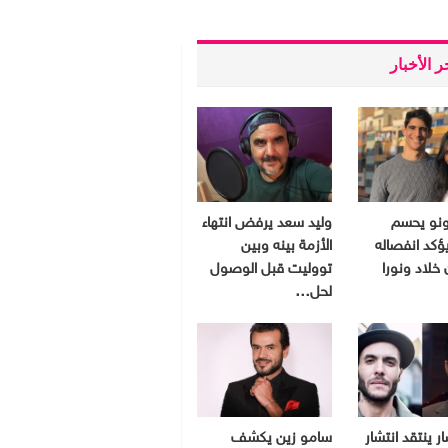
 الأخبار
ونو يحسم
وليد سعد يرفض انتهاء
ؤكد انفصاله
الأزمة بينه وبين
 خلاد ونورا
تووليت قبل الوصول
لحل…
ر ينتقد انتشار
سامو زين يكشف