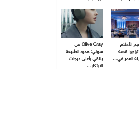
ح الأحلام
Olive Gray من
توّجوا قصة
سوني: هدوء الطبيعة
يلة العمر في…
يلتقي بأعلى درجات
الابتكار…