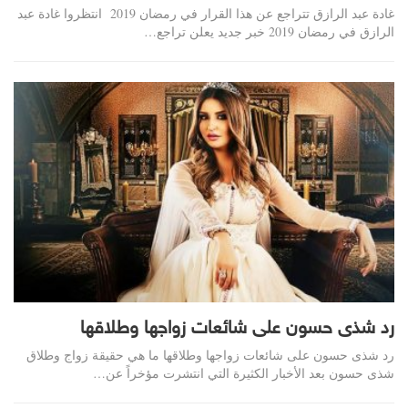
غادة عبد الرازق تتراجع عن هذا القرار في رمضان 2019 انتظروا غادة عبد
الرازق في رمضان 2019 خبر جديد يعلن تراجع…
رد شذى حسون على شائعات زواجها وطلاقها
رد شذى حسون على شائعات زواجها وطلاقها ما هي حقيقة زواج وطلاق
شذى حسون بعد الأخبار الكثيرة التي انتشرت مؤخراً عن…