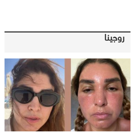
روجينا