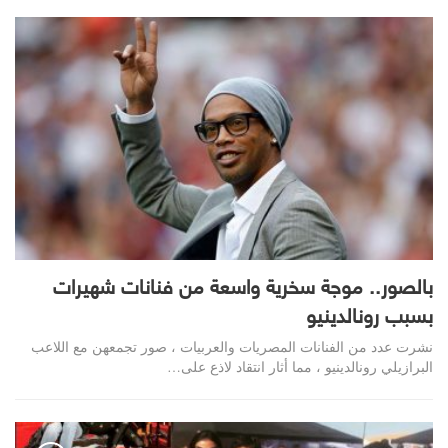
بالصور.. موجة سخرية واسعة من فنانات شهيرات
بسبب رونالدينيو
نشرت عدد من الفنانات المصريات والعربيات ، صور تجمعهن مع اللاعب
البرازيلي رونالدينيو ، مما أثار انتقاد لاذع على…