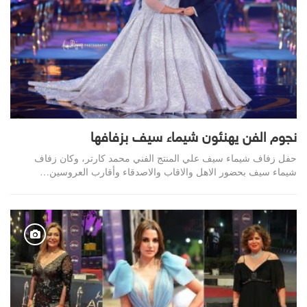
نجوم الفن يهنئون شيماء سيف بزفافها
حفل زفاف شيماء سيف علي المنتج الفني محمد كارتر، وكان زفاف
شيماء سيف بحضور الاهل والاقاب والاصدقاء وأقارب العروسين…