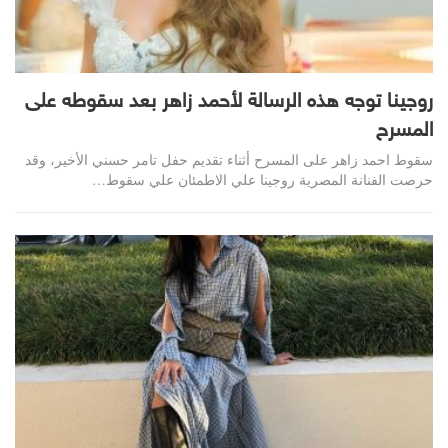
روجينا توجه هذه الرسالة لأحمد زاهر بعد سقوطه على
المسرح
سقوط احمد زاهر على المسرح أثناء تقديم حفل تامر حسني الأخير، وقد
حرصت الفنانة المصرية روجينا علي الاطمئان علي سقوط…