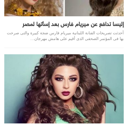
إليسا تدافع عن ميريام فارس بعد إسأتها لمصر
أحدثت تصريحات الفنانة اللبنانية ميريام فارس ضجة كبيرة والتى صرحت
بها فى المؤتمر الصحفى الذى أقيم على هامش مهرجان…