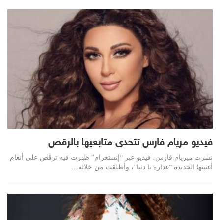
فيديو مريام فارس تتحدى متابعيها بالرقص
نشرت ميريام فارس، فيديو عبر “إنستغرام” ظهرت فيه ترقص على أنغام
أغنيتها الجديدة “غدارة يا دنيا”، وأطلقت من خلاله…