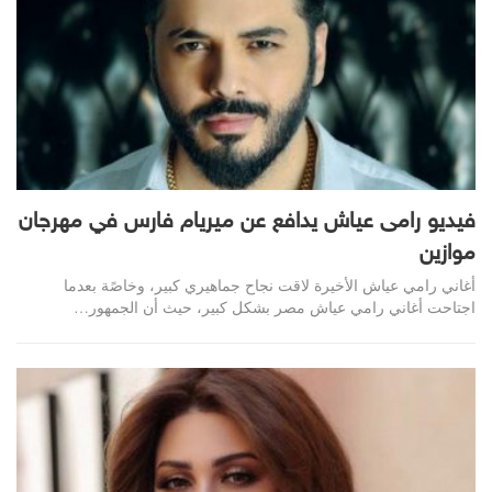
فيديو رامى عياش يدافع عن ميريام فارس في مهرجان
موازين
أغاني رامي عياش الأخيرة لاقت نجاح جماهيري كبير، وخاصًة بعدما
اجتاحت أغاني رامي عياش مصر بشكل كبير، حيث أن الجمهور…