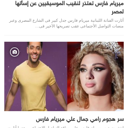
ميريام فارس تعتذر لنقيب الموسيقيين عن إسأتها
لمصر
أثارت الفنانة اللبنانية ميريام فارس جدل كبير فى الشارع المصرى وعبر
منصات التواصل الأجتماعى عقب تصريحها الأخير فى…
سر هجوم رامي جمال علي ميريام فارس
انتشرت صور ميريام فارس على مواقع التواصل الإجتماعي، بعدما أثارت