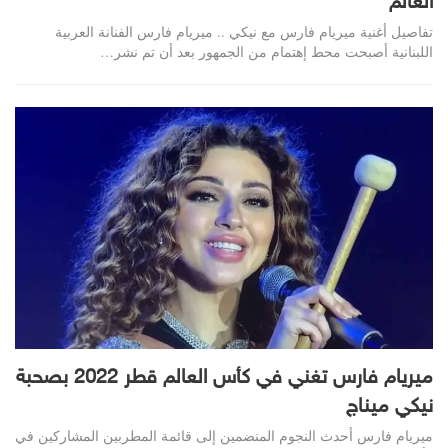
العالم
تفاصيل أغنية ميريام فارس مع نيكي .. ميريام فارس الفنانة العربية
اللبنانية أصبحت محط إهتمام من الجمهور بعد أن تم نشر…
ميريام فارس تغني في كأس العالم قطر 2022 بصحبة
نيكي ميناج
ميريام فارس أحدث النجوم المنضمين إلى قائمة المطربين المشاركين في