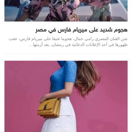
هجوم شديد على ميريام فارس في مصر
شن الفنان المصري رامي جمال، هجوما عنيفا على ميريام فارس، عقب
ظهورها في أحد الإعلانات الدعائية في رمضان، بعد أزمتها…