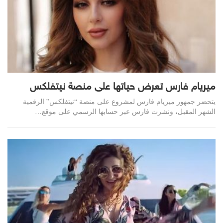
ميريام فارس تعرض حياتها على منصة نيتفلكس
يتحضر جمهور ميريام فارس لمشروع على منصة “نيتفلكس” الرقمية
الشهر المقبل، ونشرت فارس عبر حسابها الرسمي على موقع…