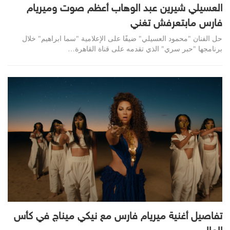
العسيلي شيرين عبد الوهاب أعظم صوت وميريام
فارس مابتعرفش تغني
حل الفنان "محمود العسيلي" ضيفًا على الإعلامية "سما ابراهيم" خلال
برنامجها "حبر سري" الذي تقدمه على قناة القاهرة
…
تفاصيل أغنية ميريام فارس مع نيكي ميناج في كأس