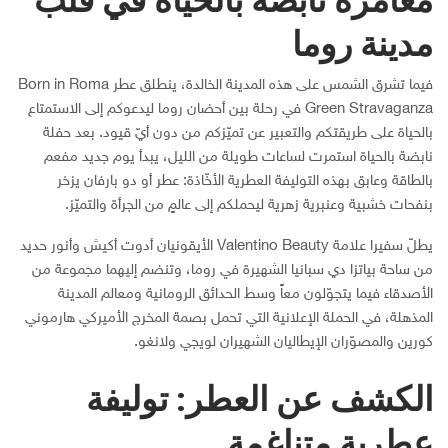
مدينة روما
فيما تشرق الشمس على هذه المدينة الخالدة، ينطلق عطر Born in Roma
Green Stravaganza في رحلة بين أحضان روما ليدعوكم إلى الاستمتاع
بالحياة على طريقتكم والتعبير عن تميّزكم من دون أيّ قيود. بعد حفلة
نابضة بالحياة استمرت لساعات طويلة من الليل، يبدأ يوم جديد مفعم
بالطاقة وعابق بهذه التوليفة العطرية الأخّاذة: عطر أو دو بارفان يزخر
بنفحات خشبية وعنبرية زهرية ليحملكم إلى عالمٍ من الجرأة والتميّز.
يطلّ سفيرا علامة Valentino Beauty الأيقونيان أدوت أكيش وأنور حديد
من ساحة بياتزا دي سبانيا الشهيرة في روما، وتنضم إليهما مجموعة من
الأصدقاء فيما يتجوّلون معاً وسط الحدائق الرومانية ومعالم المدينة
المذهلة، في الحملة الإعلانية التي تحمل بصمة المخرج الأميركي هارموني
كورين والمصوّران الإيطاليان الشهيران لويجي ولانغو.
الكشف عن العطر: توليفة
عطرية متناغمة