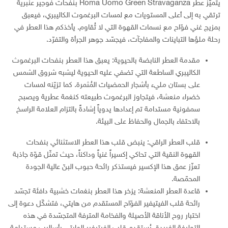
يتميّز عطر Roma Uomo Green Stravaganza بنفحات فوجير عنبرية
ترتقي به إلى أعلى المستويات مع لمسات البرغموث الكاليبري، فيعبق
بمزيج غني فوّاح مع نسمات القهوة التي لا تُقاوم. يأخذكم هذا العطر في
رحلة ملؤها التباينات والمفاجآت، فيجسّد جوهر الجرأة والتفرّد.
مقدمة العطر النابضة بالحيوية: يعبق هذا العطر بنفحات البرغموث
الكاليبري الساطعة التي تضفي عليه الحيوية ليشبه شروق الشمس
على بستان مليء بأشجار الحمضيات المُثمرة. كما تزيّنه لمسات
خضراء منعشة، فيتجاوز البرغموث طبيعته كنغمة عطرية ويصبح
سمفونية مستدامة تم إعدادها يدوياً إشادةً بالتزام العلامة الراسخ
بالاحتفاء بالجمال والحفاظ على البيئة.
قلب العطر الراقي: ينبض قلب هذا العطر الاستثنائي بنفحات
القهوة النقية التي تحاكي إكسيراً غنياً وداكناً، حيث تمثّل قوّة جاذبة
تعزّز عمق هذا الإكسير فيستذكر رائحة حبوب البنّ عالية الجودة
المحمّصة.
قاعدة العطر المنعشة: يزخر هذا العطر بنغمات خشبية دافئة تجسّد
رائحة قلب الفيتيفير الفوّاح المستقدم من هايتي، فتشكّل دعوة إلى
اختبار روح الأناقة الأصيلة والفخامة المترفة المتجسّدة في هذه