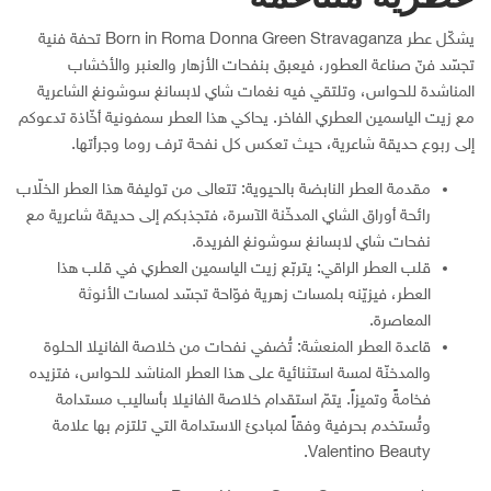
يشكّل عطر Born in Roma Donna Green Stravaganza تحفة فنية
تجسّد فنّ صناعة العطور، فيعبق بنفحات الأزهار والعنبر والأخشاب
المناشدة للحواس، وتلتقي فيه نغمات شاي لابسانغ سوشونغ الشاعرية
مع زيت الياسمين العطري الفاخر. يحاكي هذا العطر سمفونية أخّاذة تدعوكم
إلى ربوع حديقة شاعرية، حيث تعكس كل نفحة ترف روما وجرأتها.
مقدمة العطر النابضة بالحيوية: تتعالى من توليفة هذا العطر الخلّاب
رائحة أوراق الشاي المدخّنة الآسرة، فتجذبكم إلى حديقة شاعرية مع
نفحات شاي لابسانغ سوشونغ الفريدة.
قلب العطر الراقي: يتربّع زيت الياسمين العطري في قلب هذا
العطر، فيزيّنه بلمسات زهرية فوّاحة تجسّد لمسات الأنوثة
المعاصرة.
قاعدة العطر المنعشة: تُضفي نفحات من خلاصة الفانيلا الحلوة
والمدخنّة لمسة استثنائية على هذا العطر المناشد للحواس، فتزيده
فخامةً وتميزاً. يتمّ استقدام خلاصة الفانيلا بأساليب مستدامة
وتُستخدم بحرفية وفقاً لمبادئ الاستدامة التي تلتزم بها علامة
Valentino Beauty.