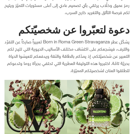
رمز عميق وخلّاب يرتقي بأي تصميم عادي إلى أعلى مستويات التميّز ويتيح
لكم فرصة التألق والتغريد خارج السرب.
دعوة لتعبّروا عن شخصيّتكم
يشكّل عطر Born in Roma Green Stravaganza تعبيراً صارخاً عن التفرّد
والترف، فيشجعكم على اكتشاف مختلف الأساليب الحيوية التي تتيح لكم
التعبير عن شخصيّتكم، إذ يمدّكم بالطاقة والثقة ويدفعكم لتعيشوا الحياة
بحريّة تامّة. اختبروا هذه التوليفة العطرية التي تحتفي بجرأة روما وتدعوكم
لتطلقوا العنان لشخصيتكم المميّزة.