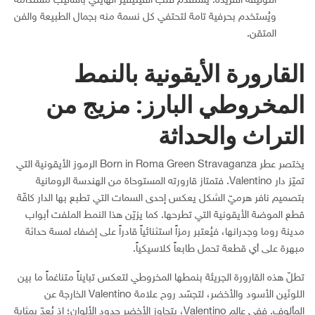
التوليفة الفريدة. يُستقدم قلب الفيتيفير الهايتي بأساليب مستدامة
ويُستخدم بحرفية تامة لتحتفي كل نسمة منه بجمال الطبيعة والفن
المتقن.
القارورة الأيقونية بالنمط
المخروطي البارز: مزيج من
التراث والحداثة
يختصر عطر Born in Roma Green Stravaganza الرموز الأيقونية التي
تميّز دار Valentino. فتمتاز قارورته المستوحاة من الهندسة الرومانية
بتصميم نافر هرميّ الشكل يعكس إحدى السمات التي تطبع بها الدار كافّة
قطع الموضة الأيقونية التي تطرحها. كما يزيّن هذا النمط الملفت أبواب
مدينة روما وجدرانها، فيُعتبر رمزاً استثنائياً قادراً على إضفاء لمسة حداثة
مبهرة على أي قطعة تحمل طابعاً كلاسيكياً.
تطلّ هذه القارورة الجريئة بنمطها المخروطي لتعكس تبايناً متناغماً ما بين
اللونَين الأسود والأخضر، لتجسّد روح علامة Valentino الخارجة عن
المألوف. ففي عالم Valentino، يتجاوز الأخضر حدود الألوان؛ إذ يُعدّ بمثابة