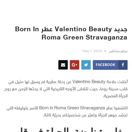
جديد Valentino Beauty عطر Born In
Roma Green Stravaganza
موقع مشاهير
May 7, 2024
FACEBOOK
أعلنت علامة Valentino Beauty عن رحلة عطرية لم يسبق لها مثيل في
قلب مدينة روما، حيث تتلاقى الأوجه التاريخية التي لا يحدّها الزمن مع روح
الجرأة العصرية.
اكتشفوا عطر Born in Roma Green Stravaganza الآسر بتوليفته التي
تجسّد جوهر الجرأة وتعبّر عن شخصيتكم بحريّة تامّة.
مغامرة نابضة بالحياة في قلب