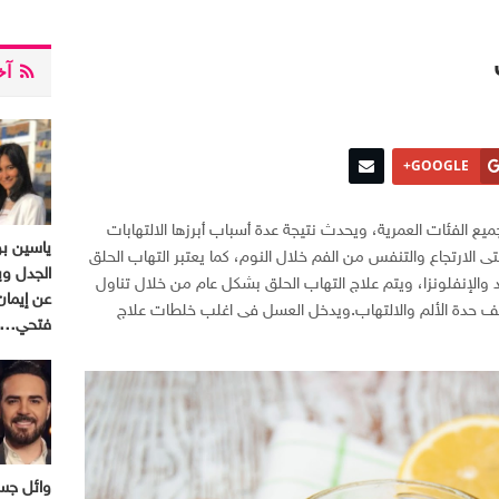
آخر
GOOGLE+
يع الفئات العمرية، ويحدث نتيجة عدة أسباب أبرزها الالتهابات
ياسين ب
حتى الارتجاع والتنفس من الفم خلال النوم، كما يعتبر التهاب الحلق
الجدل وي
 والإنفلونزا، ويتم علاج التهاب الحلق بشكل عام من خلال تناول
عن إيمان
يف حدة الألم والالتهاب.ويدخل العسل فى اغلب خلطات علاج
فتحي…
وائل جسا