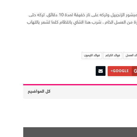
غلي 4 أكواب من الماء. إضافة أربع شرائح أو مبشور الزنجبيل وتركه على نار خفيفة لمدة 10 دقائق. تركه حتى
 الغرفة وإضافة 3 ملاعق كبيرة من العسل الخام . شرب هذا الشاي بانتظام كلما تشعر بالتهاب
ئد العسل
فوائد الكركم
فوائد الليمون
GOOGLE+
كل المواضيع