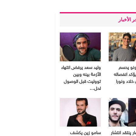
 الأخبار
ونو يحسم
وليد سعد يرفض انتهاء
ؤكد انفصاله
الأزمة بينه وبين
 خلاد ونورا
تووليت قبل الوصول
لحل…
ر ينتقد انتشار
سامو زين يكشف