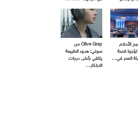
ح الأحلام
Olive Gray من
توّجوا قصة
سوني: هدوء الطبيعة
يلة العمر في…
يلتقي بأعلى درجات
الابتكار…