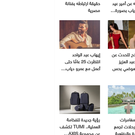
 عن أمير عيد
حقيقة ارتباطه بفنانة
ياب بصورة…
مصرية
اح تتحدث عن
إيهاب عبد الواحد
بد العزيز
انتظرت 25 عامًا حتى
لعوضي بحس
أعمل مع عمرو دياب…
مغامرات
رؤية جديدة للفخامة
 رحلات تجمع
العملية.. TUMI تكشف
رة والرفاهية
عن مجموعة AXIS…