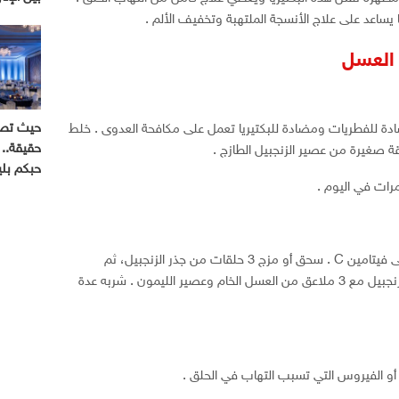
يساعد على علاج الأنسجة الملتهبة وتخفيف الألم .
 العسل
حيث تصب
 للفطريات ومضادة للبكتيريا تعمل على مكافحة العدوى . خلط
حقيقة.. 
 صغيرة من عصير الزنجبيل الطازج .
حبكم بل
رات في اليوم .
عصير الليمون مضاد للميكروبات ويحتوي على فيتامين C . سحق أو مزج 3 حلقات من جذر الزنجبيل، ثم
الضغط عليه لاستخراج العصير . مزج عصير الزنجبيل مع 3 ملاعق من العسل الخام وعصير الليمون . شربه عدة
ا أو الفيروس التي تسبب التهاب في الحلق .