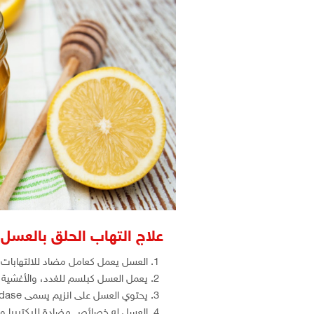
علاج التهاب الحلق بالعسل 
العسل يعمل كعامل مضاد للالتهابات و
يعمل العسل كبلسم للغدد، والأغشية ا
يحتوي العسل على انزيم يسمى glucoseoxidase، الذي يحارب البكتيريا ويقتل الالتهابات .
العسل له خصائص مضادة للبكتيريا ومط