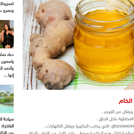
تصريحاته
وعمرو د
دعاء صل
ياسمين ع
وأحمد ا
إنها…
الخام
يقلل من التورم .
لمخاطية داخل الحلق .
سياحة ال
الفاخرة:
بين الإثا
هرة تقتل هذه البكتيريا ويعطي علاج كامل من التهاب الحلق .