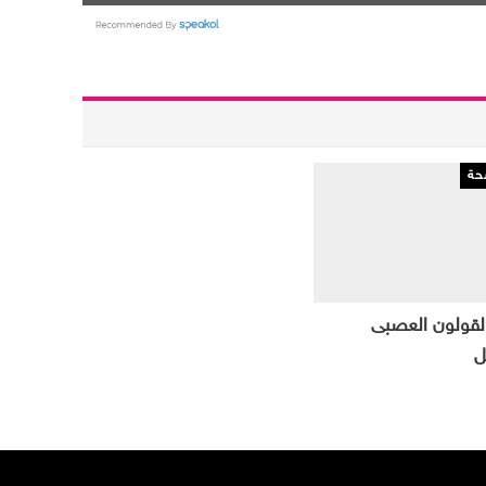
ة
القولون العصبى
ل