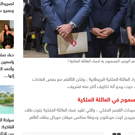
تصريحاته
وعمرو د
دعاء صل
ر الوحيد المسموح به لنساء العائلة الملكية !
ياسمين ع
وأحمد ا
إنها…
د العائلة الملكية البريطانية ، ولكن التأقلم مع بعض العادات
 ، حيث يبدو أنه تكليف أكثر منه تشريف.
سموح في العائلة الملكية
سيدات القصر الملكي ، والتي تقيد نساء العائلة الملكية بلون طلاء
مبريدج كيت ميدلتون ودوقة ساكس ميغان ميركل بطلاء أظافر
سياحة ال
الفاخرة:
بين الإثا