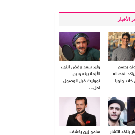
 الأخبار
ونو يحسم
وليد سعد يرفض انتهاء
ؤكد انفصاله
الأزمة بينه وبين
 خلاد ونورا
تووليت قبل الوصول
لحل…
ر ينتقد انتشار
سامو زين يكشف