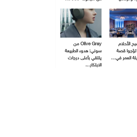
ح الأحلام
Olive Gray من
توّجوا قصة
سوني: هدوء الطبيعة
يلة العمر في…
يلتقي بأعلى درجات
الابتكار…