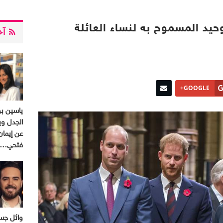
حيد المسموح به لنساء العائلة
آخر
GOOGLE+
ياسين ب
الجدل وي
عن إيمان
فتحي…
وائل جسا