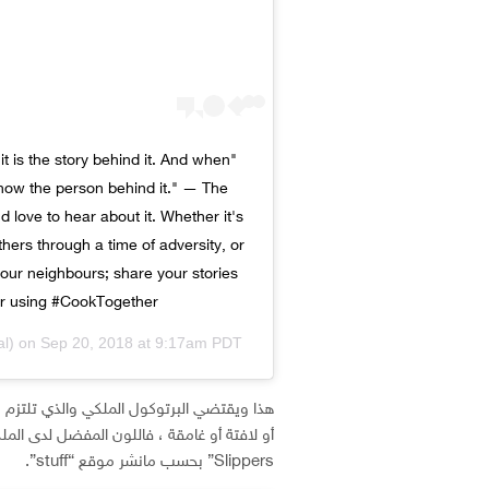
it is the story behind it. And when
know the person behind it." — The
 love to hear about it. Whether it's
hers through a time of adversity, or
our neighbours; share your stories
r using #CookTogether.
al) on
Sep 20, 2018 at 9:17am PDT
Slippers” بحسب مانشر موقع “stuff”.