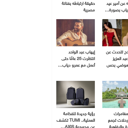
 عن أمير عيد
حقيقة ارتباطه بفنانة
ياب بصورة…
مصرية
اح تتحدث عن
إيهاب عبد الواحد
بد العزيز
انتظرت 25 عامًا حتى
لعوضي بحس
أعمل مع عمرو دياب…
مغامرات
رؤية جديدة للفخامة
 رحلات تجمع
العملية.. TUMI تكشف
رة والرفاهية
عن مجموعة AXIS…