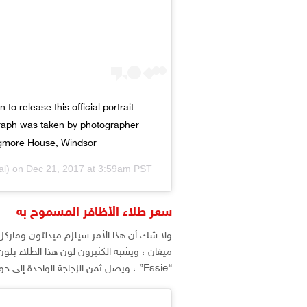
 release this official portrait
raph was taken by photographer
ogmore House, Windsor.
al) on
Dec 21, 2017 at 3:59am PST
سعر طلاء الأظافر المسموح به
ولا شك أن هذا الأمر سيلزم ميدلتون ومار
ميغان ، ويشبه الكثيرون لون هذا الطلاء بلون 
“Essie” ، ويصل ثمن الزجاجة الواحدة إلى حوالي 18 دولار.