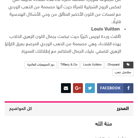
تعكس الروح الشبابية للمرأة حيث أنها مصممة من الذهب الوردي
مع لمسات من اللون الأخضر المتألق من وحي الأشكال الهندسية
قليلًا.
Louis Vuitton
تألقت وردة لويس كثيرًا حيث نبضت بجمال اللون الزهري الخلاب
بهذه القلادة، وهي مصممة من الذهب الوردي المرصع بعرق اللؤلؤ
الزهري لتضفي عليك الجمال المتناغم مع إطلالتك المميزة.
Chopard
Louis Vuitton
Tiffany & Co
دور المجوهرات العالمية
سلاسل ذهب
FACEBOOK
المحرر
كل المواضيع
منة الله