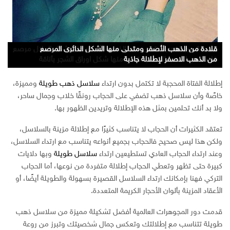
قلادة من الذهب الأصفر ومتدلي منها الشكل الدائري المرصع
قلادة متدلي منها الوردة التي يغمرها بالمنتصف حبة من الالماس من
سلسلة من الذهب متدلي منها الذهب الأصفر على شكل الهلال مرصع
بحبيات الالماس
بالالماس بأكمله
من الذهب الاصفر والالماس
من الذهب الاصفر لإطلالة جاذبة
سلسلة من الذهب الاصفر الخالص
سلسلة طويلة لإطلالة المرأة المحجبة
لإطلالة مميزة قلادة من الذهب الاصفر
تصميم فان كليف أند أربلز لإطلالة مميزة
قلادة تتناسب كثيرًا مع المرأة الرقيقة والناعمة
قدمت لويس قلادة متميزة بالورود النابضة بالحياة
سلسة ذهب من شوبارد لإطلالة متفردة من ونوعها
تيفاني اند كو تقدم قلادة للمرأة المفعمة بالحيوية والنشاط
من دار بياجيه قلادة من الفيروز مع الذهب الأصفر والالماس
قلادة من الذهب الاصفر متدلي منها شكل اوراق الشجر بأناقة
قلادة متدلي منها أشكال الدمعة ومرصع بها الالماس لإطلالة ساحرة
قلادة على هيئة المروحة الجميلة لتبرز دلال المرأة من دي غريسوغونو
إطلالة الفتاة المحجبة لا تكتمل بدون ارتداء
سلاسل ذهب طويلة
ومميزة،
خاصًة وأن سلاسل ذهب تضفي على الحجاب رونقًا خلاب وجمال ساحر،
ولا بد أنك تحلمين بمثل هذه الإطلالة وتريدين الظهور بها.
تعتقد الكثيرات أن الحجاب لا يتناسب كثيرًا مع إطلالة مزينة بالسلاسل،
ولكن هذا ليس صحيح فالحجاب بجميع أنواعه يتناسب مع ارتداء السلاسل،
وعند ارتداء الحجاب العادي تستطيعين ارتداء
سلاسل طويلة
وبها دلايات
كبيرة حتى تظهر وتعطي الحجاب إطلالة متفردة من نوعها، أما الحجاب
التركي فهنا بإمكانك ارتداء السلاسل القصيرة بسهولة والطويلة أيضًا، أو
الأعقاد المزينة بألوان الأحجار الكريمة المتعددة.
قدمت دور المجوهرات العالمية أفضل تشكيلة مميزة من سلاسل ذهب
طويلة تتناسب مع إطلالتك وتعكس جمال شخصيتك وتبرز من روعة