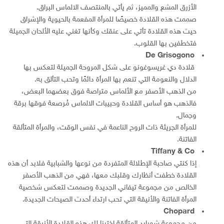
الأزرق المشع والمميز، ثم يأتي بالمنتصف الالماس البراق.
صممت هذه القلادة خصيصًا للمرأة المفعمة بالحيوية والإشراق
حيث هذه القلادة تأتي على عنقك وكأنها تغني عليه الألحان الجميلة
فتخطفين بها القلوب.
De Grisogono
قلادة دي غريسوغونو على شكل المروحة الجميلة لتعكس بها
الدلال والنعومة التي تنعم بها المرأة دائمًا وتحب التألق به.
من الذهب الأصفر مع الألماس متراصة فوق بعضهما البعض،
فالذهب هو أساس القلادة وحبيبات الالماس مُرصعة فوقها برقة
وجمال.
للمرأة الجريئة ذات الروح الناعمة في نفس الوقت، والمرأة المتألقة
الفاتنة.
Tiffany & Co
إذا كنتي صاحبة الإطلالة المتفردة من نوعها والشبابية فلابد أن هذه
القلادة خطفت أنظارك وقلبك معها، فهي من الذهب الأصفر
الخالص من مجموعة تيفاني الجديدة وصممت لتعكس شخصية
المرأة الفاتنة والأنيقة التي تحب ارتداء أحدث الصيحات الجديدة.
Chopard
من مجموعة شوبارد المتألقة اخترنا لك هذه القلادة الأنيقة التي