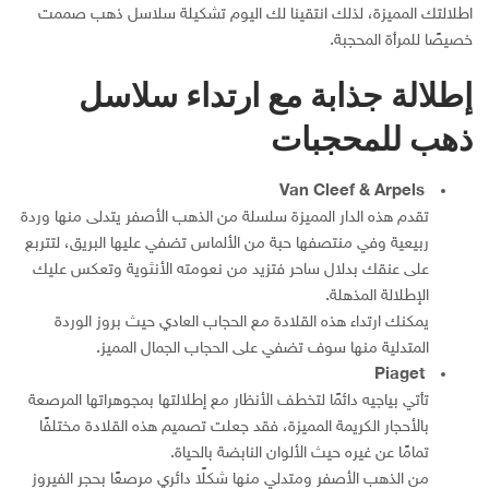
اطلالتك المميزة، لذلك انتقينا لك اليوم تشكيلة سلاسل ذهب صممت
خصيصًا للمرأة المحجبة.
إطلالة جذابة مع ارتداء سلاسل
ذهب للمحجبات
Van Cleef & Arpels
تقدم هذه الدار المميزة سلسلة من الذهب الأصفر يتدلى منها وردة
ربيعية وفي منتصفها حبة من الألماس تضفي عليها البريق، لتتربع
على عنقك بدلال ساحر فتزيد من نعومته الأنثوية وتعكس عليك
الإطلالة المذهلة.
يمكنك ارتداء هذه القلادة مع الحجاب العادي حيث بروز الوردة
المتدلية منها سوف تضفي على الحجاب الجمال المميز.
Piaget
تأتي بياجيه دائمًا لتخطف الأنظار مع إطلالتها بمجوهراتها المرصعة
بالأحجار الكريمة المميزة، فقد جعلت تصميم هذه القلادة مختلفًا
تمامًا عن غيره حيث الألوان النابضة بالحياة.
من الذهب الأصفر ومتدلي منها شكلًا دائري مرصعًا بحجر الفيروز