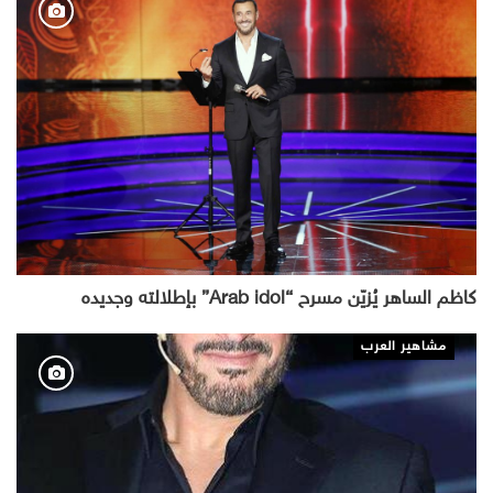
كاظم الساهر يُزيّن مسرح “Arab idol” بإطلالته وجديده
مشاهير العرب