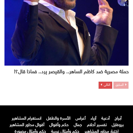
حملة مصرية ضد كاظم الساهر.. والقيصر يرد.. فماذا قال؟!
السابق
التالي
أبراج
أدعية
أزياء
أعراس
الأسرة والطفل
انستغرام المشاهير
بروفايل
تفسير أحلام
جمال
حكم وأقوال
أقوال محاور المشاهير
اختيار محاور المشاهير
حكم وأمثال عربية
حكم وأمثال مصورة