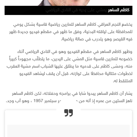
كاظم الساهر
كاظم الساهر يمشي على يديه في النادي الرياضي
يخضع النجم العراقي كاظم الساهر لتمارين رياضية قاسية بشكل يومي
للمحافظة على لياقته البدنية، وفق ما ظهر في مقطع فيديو جديدة ظهر
فيه القيصر وهو يتدرب في صالة رياضية.
وظهر كاظم الساهر في مقطع الفيديو وهو في النادي الرياضي أثناء
خضوعه لتمارين قاسية مثل المشي على اليدين، ما يتطلّب مجهوداً كبيراً
منه، ومشى كاظم على قدميه ما يطلق عليها الشباب اسم مشية العقرب
لخطوات متتالية محافظا على توازنه، قبل أن يقف ليشاهد الفيديو
الملتقط له.
يشار أن كاظم الساهر يبدوا شابا في برامجه وحفلاته، لكن كاظم الساهر
ناهز الستين من عمره إذ أنه من مواليد شهر سبتمبر 1957 ، وهو أب وجد.