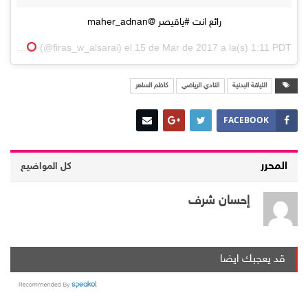
رائع انت #ياقيصر @maher_adnan
sarray
(@firas_w_alsarai) el
15 de Mar de 2017 a la(s) 1:11 PDT
اللياقة البدنية
النادي الرياضي
كاظم الساهر
FACEBOOK
المحرر
كل المواضيع
إحسان شرف
قد يعجبك ايضا