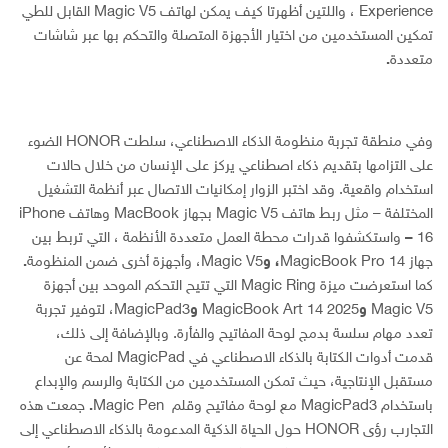
Experience ، واللتين أظهرتا كيف يمكن لهاتف Magic V5 القابل للطي
تمكين المستخدمين من اختيار الأجهزة المتصلة والتحكم بها عبر شاشات
متعددة
.
وفي منطقة تجربة منظومة الذكاء الاصطناعي، سلطت HONOR الضوء
على التزامها بتقديم ذكاء اصطناعي يركز على الإنسان من خلال حالات
استخدام واقعية. وقد اختبر الزوار إمكانيات الاتصال عبر أنظمة التشغيل
المختلفة – مثل ربط هاتف Magic V5 بجهاز MacBook وهاتف iPhone
16
–
واستكشفوا قدرات محطة العمل متعددة الأنظمة ، التي تربط بين
جهاز MagicBook Pro 14
،
و
Magic V5، وأجهزة أخرى ضمن المنظومة
.
كما استعرضت ميزة Magic Ring التي تتيح التحكم الموحد بين أجهزة
Magic V5
و
MagicBook Art 14 2025
و
MagicPad3، لتوفير تجربة
تعدد مهام سلسة بدمج لوحة المفاتيح والفأرة. وبالإضافة إلى ذلك،
قدمت أدوات الكتابة بالذكاء الاصطناعي في MagicPad لمحة عن
مستقبل الإنتاجية، حيث تمكن المستخدمين من الكتابة والرسم والإبداع
باستخدام MagicPad3 مع لوحة مفاتيح وقلم Magic Pen
.
جمعت هذه
التجارب رؤى HONOR حول الحياة الذكية المدعومة بالذكاء الاصطناعي إلى