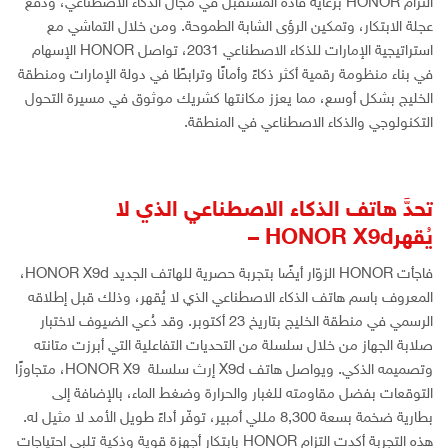
التزام HONOR برعاية قادة المستقبل في مجال الذكاء الاصطناعي، ودفع
عجلة الابتكار، وتمكين الرؤى الشابة الطموحة. ومن خلال التماشي مع
استراتيجية الإمارات للذكاء الاصطناعي 2031، تواصل HONOR الإسهام
في بناء منظومة رقمية أكثر ذكاءً وأمانًا وترابطًا في دولة الإمارات ومنطقة
الخليج بشكل أوسع، مما يعزز مكانتها كشريك موثوق في مسيرة التحول
التكنولوجي والذكاء الاصطناعي في المنطقة.
تحدَّ هاتف الذكاء الاصطناعي الذي لا
يُقهر
X9d –
HONOR
فاجأت HONOR الزوّار أيضًا بتجربة حصرية للهاتف الجديد HONOR X9d،
المعروف باسم هاتف الذكاء الاصطناعي الذي لا يُقهر، وذلك قبل إطلاقه
الرسمي في منطقة الخليج بتاريخ 23 أكتوبر. وقد دُعي الضيوف لاختبار
صلابة الجهاز من خلال سلسلة من التحديات التفاعلية التي أبرزت متانته
وتصميمه الذكي. ويواصل هاتف X9d إرث سلسلة HONOR X9، متجاوزًا
التوقعات بفضل مقاومته للغبار والحرارة وضغط الماء، بالإضافة إلى
بطارية ضخمة بسعة 8,300 مللي أمبير، توفّر أداءً طويل الأمد لا مثيل له.
هذه التجربة أكدت التزام HONOR بابتكار أجهزة قوية وذكية تلبي احتياجات