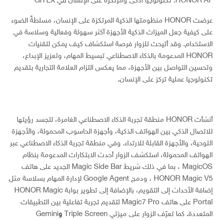
HONOR AI: تكنولوجيا أذكى ومرتكزة على الإنسان في GITEX
عرضت HONOR منظومتها الذكية المرتكزة على الإنسان، مسلطةً الضوء
على كيفية جعل الميزات الذكية الأجهزة أكثر سهولة وفعالية وسلاسة في
الاستخدام. وقد أتيحت للزوار فرصة استكشاف كيف يمكن لتقنيات
HONOR المدعومة بالذكاء الاصطناعي تبسيط المهام، وتعزيز الإبداع،
وتحسين التواصل بين الأجهزة، مما يعكس التزام العلامة التجارية بتقديم
تكنولوجيا عملية تركز على الإنسان
.
أنشأت HONOR منطقة تجربة الذكاء الاصطناعي الغامرة، لتجسد رؤيتها
للاتصال الذكي بين الهواتف الذكية، وأجهزة الحاسوب المحمولة، والأجهزة
اللوحية، والأجهزة القابلة للارتداء. وفي منطقة تجربة الذكاء الاصطناعي عبر
الهواتف المحمولة، استكشف الزوار أحدث الابتكارات المدعومة بنظام
MagicOS ، بما في ذلك شريط Magic Side Bar الجديد على هاتف
HONOR Magic V5 ، ودمج Google Agent لإدارة المهام بسلاسة مثل
إضافة الأحداث إلى التقويم، بالإضافة إلى تطوير بوابة HONOR Magic
Portal على هاتف Magic7 Pro لتقديم تجربة تفاعلية بين التطبيقات
المتعددة
.
كما تعرّف الزوار على ميزتي Triple Screen
و
Gemini