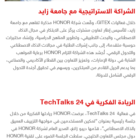
الشراكة الاستراتيجية مع جامعة زايد
خلال فعاليات GITEX، وقّعت شركة HONOR مذكرة تفاهم مع جامعة
زايد، لتأسيس إطار تعاون مشترك يركّز على الابتكار في مجال الذكاء
الاصطناعي، والبحث التطبيقي، وتطوير المناهج الدراسية، وإنشاء مختبرات
حوسبة متقدمة، إلى جانب إشراك الطلبة في مجالات الذكاء الاصطناعي
والتحول الرقمي. تُجسّد هذه الشراكة التزام HONOR برعاية المواهب
الشابة في دولة الإمارات، وتعزيز التعاون بين القطاع الأكاديمي والصناعي،
بما يدعم الجيل القادم من المبتكرين، ويسهم في تحقيق أجندة التحول
الرقمي الشامل للدولة.
الريادة الفكرية في
24
TechTalks
في فعالية TechTalks 24، عرضت HONOR ريادتها الفكرية من خلال
جلسة رئيسية بعنوان “تمكين المستخدمين في مواجهة التزييف العميق
بالذكاء الاصطناعي”، قدّمها ديبو زانغ، المدير العام لشركة HONOR في
دول مجلس التعاون الخليجي. سلطت الجلسة الضوء على تقنية HONOR