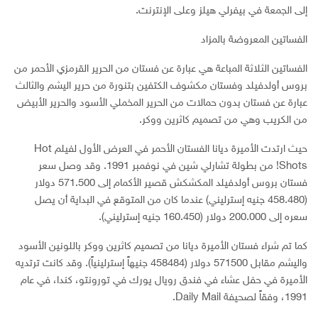
إلى الجمعة في بيفرلي هيلز وعلى الإنترنت.
الفساتين المعروضة بالمزاد
الفساتين الثلاثة المباعة هي عبارة عن فستان من الحرير القرمزي الأحمر من
بروس أولدفيلد وفستان مكشوف الكتفين بتنورة من حرير اليشم والثالث
عبارة عن فستان بدون حمالات من الحرير المخملي الأسود والحرير الأبيض
من الكريب وهي من تصميم كاثرين ووكر.
حيث ارتدت الأميرة ديانا الفستان الأحمر في العرض الأول لفيلم Hot
Shots! من بطولة تشارلي شين في نوفمبر 1991. وقد وصل سعر
فستان بروس أولدفيلد المكشكش قصير الأكمام إلى 571.500 دولار
(458.480 جنيه إسترليني) عندما كان من المتوقع في البداية أن يصل
سعره إلى 200.000 دولار (160.450 جنيه إسترليني).
كما تم شراء فستان الأميرة ديانا من تصميم كاثرين ووكر باللونين الأسود
واليشم مقابل 571500 دولار (458484 جنيهاً إسترلينياً). وقد كانت ترتديه
الأميرة في حفل عشاء في فندق رويال يورك في تورونتو، كندا، في عام
1991، وفقاً لصحيفة Daily Mail.