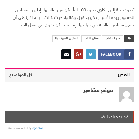
أخبرت ابنة إلين؛ كاري بيثو، 60 عاماً، بأن قرار والدتها بإظهار الفساتين
للجمهور يرجع لأسباب خيرية قبل وفاتها، حيث قالت: بأنه لا ينبغي أن
تبقى فساتين والدته في خزانتها؛ إنما يجب أن تكون في فعل الخير.
اخبار المشاهير
عدنان الكاتب
فساتين الأميرة ديانا
FACEBOOK
المحرر
كل المواضيع
موقع مشاهير
قد يعجبك ايضا