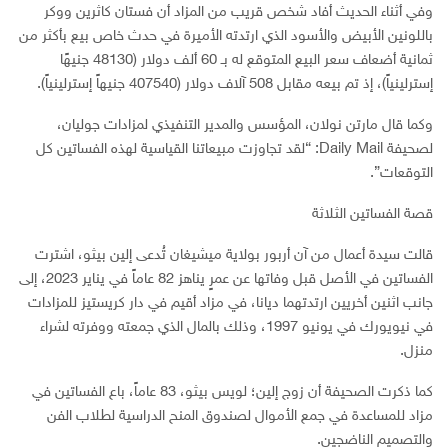
وفي أثناء الحديث أفاد شخص قريب من المزاد أن فستان كاثرين ووكر
باللونين الأبيض والأسود الذي ارتدته الأميرة في حدث خاص بيع بأكثر من
ثمانية أضعاف سعر البيع المتوقع له بـ 60 ألف دولار (48130 جنيهًا
إسترلينياً)، إذ تم بيعه مقابل 508 آلاف دولار (407540 جنيهاً إسترلينياً).
وكما قال مارتن نولان، المؤسس والمدير التنفيذي لمزادات جوليان،
لصحيفة Daily Mail: “لقد تجاوزت مبيعاتنا القياسية لهذه الفساتين كل
التوقعات”.
قصة الفساتين الثلاثة
قالت سيدة أعمال من آن أربور بولاية ميشيغان تُدعى إلين بيثو، اشترت
الفساتين في الأصل قبل وفاتها عن عمرٍ يناهز 82 عاماً في يناير 2023، إلى
جانب اثنين أخريين ارتدتهما ديانا، في مزاد أقيم في دار كريستيز للمزادات
في نيويورك في يونيو 1997، وذلك بالمال الذي جمعته ووفرته لشراء
منزل.
كما ذكرت الصحيفة أن زوج إلين؛ لويس بيثو، 83 عاماً، باع الفساتين في
مزاد للمساعدة في جمع الأموال لصندوق المنح الدراسية لطلاب الفن
والتصميم الناضجين.