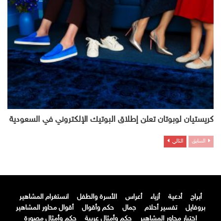
كريستيان لوبوتان تعلن إطلاق البوتيك الإلكتروني في السعودية
السابق
التالي
أبراج
أدعية
أزياء
أعراس
الأسرة والطفل
انستغرام المشاهير
بروفايل
تفسير أحلام
جمال
حكم وأقوال
أقوال محاور المشاهير
اختيار محاور المشاهير
حكم وأمثال عربية
حكم وأمثال مصورة