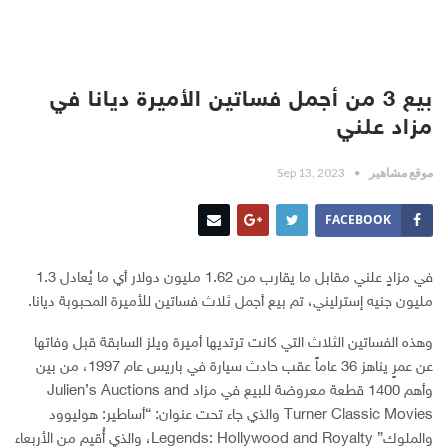
بيع 3 من أجمل فساتين الأميرة ديانا في
مزاد علني
موقع مشاهير
Sep 13, 2023
FACEBOOK
في مزادٍ علني مقابل ما يقارب من 1.62 مليون دولار أي ما يُعادل 1.3
مليون جنيه إسترليني، تم بيع أجمل ثلاث فساتين للأميرة المحبوبة ديانا.
وهذه الفساتين الثلاث التي كانت ترتديها أميرة ويلز السابقة قبل وفاتها
عن عمرٍ يناهز 36 عاماً عقب حادث سيارة في باريس عام 1997، من بين
وأهم 1400 قطعة معروضة للبيع في مزاد Julien’s Auctions and
Turner Classic Movies والذي جاء تحت عنوان: “أساطير: هوليوود
والملوك” Legends: Hollywood and Royalty، والذي أُقيم من الأربعاء