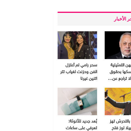
 الأخبار
هن التمثيلية
سحر رامي لم أعتزل
سكها بحقوق
الفن وحزنت لغياب تتر
 لا تراجع عن…
اتنين غيرنا
بالتحرش تهز
بُعد جديد للأنوثة:
يلا لوز فتح
تعرفي على ساعات