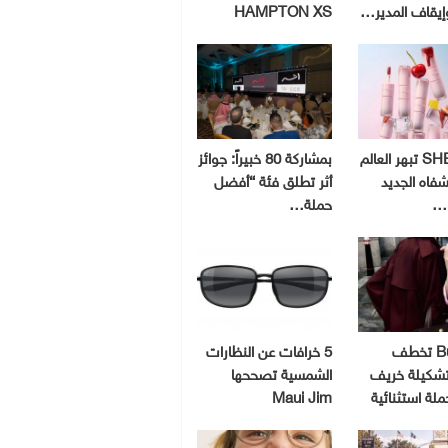
إيقاف المدير…
HAMPTON XS
SHEGLAM تبهر العالم
بمشاركة 80 خبيراً: جوائز
شفاه الجديد
أثر تطلق فئة “أفضل
و…
حملة…
Burberry تخطف
5 خرافات عن النظارات
 تشكيلة خريف
الشمسية تصححها
Maui Jim