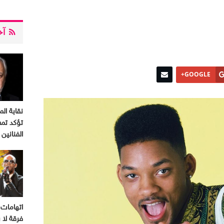
آخر
GOOGLE+
نقابة الم
تؤكد تم
الفنانين
اتهامات 
فرقة لا ب