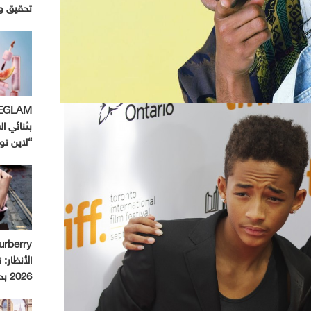
تحقيق و
بثنائي ال
“لاين ت
الأنظار:
2026 بحملة استثنائية