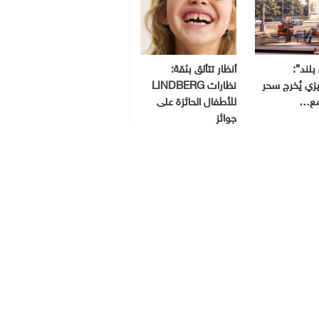
بلند”:
أنظار تتألق بثقة:
ي يُخرج سحر
نظارات LINDBERG
مع…
للأطفال الحائزة على
جوائز