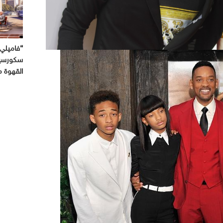
“فاميلي 
سكورسيز
القهوة 