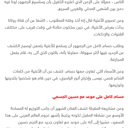
الناس ، معوّلا على الزمن الذي اعتبره الكفيل بأن يستسيغ الجمهور لونا فيه
دمج بين الشعبي المحلي والغربي السريع.
وعن تصوير الأغنية قال إنه أخذ وقته المطلوب ، كاشفا عن أن قناة روتانا
بدأت بعرض الأغنية، في حين ستكون متاحة في وقت قريب على مختلف
القنوات والإذاعات.
وطلب حسام كامل من الجمهور أن يستمع للأغنية بتمعن ليصبح الكشف
عن الجديد فيها أكثر سهولة، معترفا بأنه، باللون الذي أتى به، قام بفعل
المجازفة.
وعن الأسماء التي تعاون معها حسام، كشف عن أن الأغنية من كلمات
الشاعر قصي عيسى وإخراج أنور الياسري، في حين قام هو شخصيا بتلحينها
وتوزيعها.
حسام كامل على موعد مع حسين الجسمي
وعن مشاريعه المقبلة كشف الفنان الشهير أن جانب التوزيع له المساحة
الأوسع من نشاطه المقبل لكونه يرتبط بأشهر نجوم العالم العربي على هذا
الصعيد، مشيرا إلى أنه على موعد مع تعاون جديد مع النجم حسين