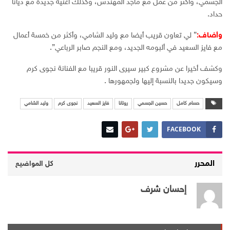
الجسمي، وأكثر من عمل مع ماجد المهندس، وكذلك أغنية جديدة مع ديانا
حداد.
وأضاف:
” لي تعاون قريب أيضا مع وليد الشامي، وأكثر من خمسة أعمال
مع فايز السعيد في ألبومه الجديد، ومع النجم صابر الرباعي”.
وكشف أخيرا عن مشروع كبير سيرى النور قريبا مع الفنانة نجوى كرم
وسيكون جديدا بالنسبة إليها ولجمهورها .
حسام كامل
حسين الجسمي
روتانا
فايز السعيد
نجوى كرم
وليد الشامي
FACEBOOK
المحرر
كل المواضيع
إحسان شرف