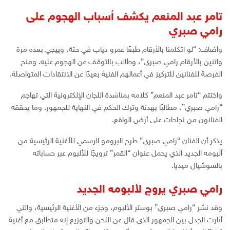
تامر عبد المنعم يكشف أسباب الهجوم على
رامي صبري
وأضاف: “لو اتكلمنا بالأرقام طبعًا عمرو دياب في حتة، وييجي بعده مرة
واتنين بالأرقام رامي صبري”، وطالب بالتوقف عن الهجوم عليه. ومنح
الفرصة للفنانين للتركيز في أعمالهم الفنية بعيدًا عن الانتقادات المتواصلة.
واختتم “تامر عبد المنعم” كلامه بمناشدة اللجان الإلكترونية التي تهاجم
“رامي صبري”، مطالبًا بهدنة وترك الحكم في النهاية للجمهور. وما يحققه
الفنانون من نجاحات على أرض الواقع.
يذكر أن الفنان “رامي صبري” طرح البرومو الرسمي للأغنية الرئيسية من
ألبومه الجديد الذي يحمل عنوان “القمر” ترويجًا للألبوم عبر حساباته
بالسوشيال ميديا.
رامي صبري يروج لألبومه الجديد
وقد نشر “رامي صبري” بوستر الألبوم، وجزء من الأغنية الرئيسية، والتي
أثارت الجدل بين الجمهور الذى قال عن اللحن والتوزيع إنه متطابق مع أغنية