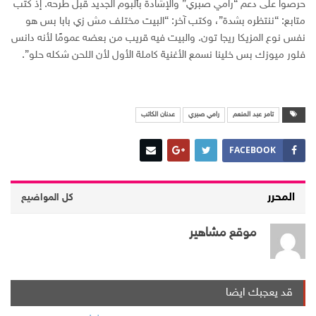
حرصوا على دعم “رامي صبري” والإشادة بألبوم الجديد قبل طرحه. إذ كتب
متابع: “ننتظره بشدة”، وكتب آخر: “البيت مختلف مش زي بابا بس هو
نفس نوع المزيكا ريجا تون. والبيت فيه قريب من بعضه عمومًا لأنه دانس
فلور ميوزك بس خلينا نسمع الأغنية كاملة الأول لأن اللحن شكله حلو”.
تامر عبد المنعم
رامي صبري
عدنان الكاتب
FACEBOOK
المحرر
كل المواضيع
موقع مشاهير
قد يعجبك ايضا