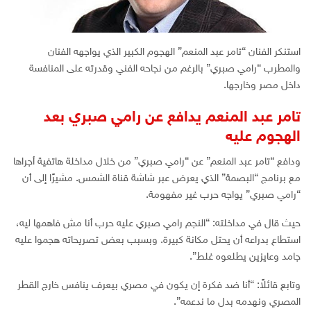
استنكر الفنان “تامر عبد المنعم” الهجوم الكبير الذي يواجهه الفنان
والمطرب “رامي صبري” بالرغم من نجاحه الفني وقدرته على المنافسة
داخل مصر وخارجها.
تامر عبد المنعم يدافع عن رامي صبري بعد
الهجوم عليه
ودافع “تامر عبد المنعم” عن “رامي صبري” من خلال مداخلة هاتفية أجراها
مع برنامج “البصمة” الذي يعرض عبر شاشة قناة الشمس. مشيرًا إلى أن
“رامي صبري” يواجه حرب غير مفهومة.
حيث قال في مداخلته: “النجم رامي صبري عليه حرب أنا مش فاهمها ليه،
استطاع بدراعه أن يحتل مكانة كبيرة. وبسبب بعض تصريحاته هجموا عليه
جامد وعايزين يطلعوه غلط”.
وتابع قائلاً: “أنا ضد فكرة إن يكون في مصري بيعرف ينافس خارج القطر
المصري ونهدمه بدل ما ندعمه”.