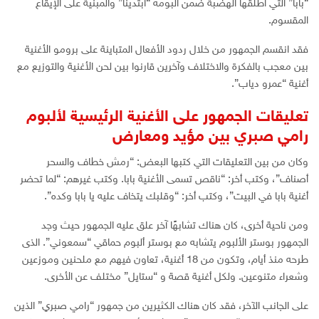
“بابا” التي أطلقها الهضبة ضمن ألبومه “ابتدينا” والمبنية على الإيقاع
المقسوم.
فقد انقسم الجمهور من خلال ردود الأفعال المتباينة على برومو الأغنية
بين معجب بالفكرة والاختلاف وآخرين قارنوا بين لحن الأغنية والتوزيع مع
أغنية “عمرو دياب”.
تعليقات الجمهور على الأغنية الرئيسية لألبوم
رامي صبري بين مؤيد ومعارض
وكان من بين التعليقات التي كتبها البعض: “رمش خطاف والسحر
أصناف”، وكتب أخر: “ناقص تسمى الأغنية بابا. وكتب غيرهم: “لما تحضر
أغنية بابا في البيت”، وكتب أخر: “وقلبك يتخاف عليه يا بابا وكده”.
ومن ناحية أخرى، كان هناك تشابهًا آخر علق عليه الجمهور حيث وجد
الجمهور بوستر الألبوم يتشابه مع بوستر ألبوم حماقي “سمعوني”. الذى
طرحه منذ أيام، وتكون من 18 أغنية، تعاون فيهم مع ملحنين وموزعين
وشعراء متنوعين. ولكل أغنية قصة و “ستايل” مختلف عن الأخرى.
على الجانب الآخر، فقد كان هناك الكثيرين من جمهور “رامي صبري” الذين