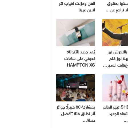
سكها بحقوق
الفن وحزنت لغياب تتر
 لا تراجع عن…
اتنين غيرنا
بالتحرش تهز
بُعد جديد للأنوثة:
يلا لوز فتح
تعرفي على ساعات
إيقاف المدير…
HAMPTON XS
SHEGLAM تبهر العالم
بمشاركة 80 خبيراً: جوائز
شفاه الجديد
أثر تطلق فئة “أفضل
و…
حملة…