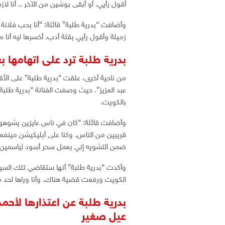
أقول رأيي. أو أبقى بوشين من الآخر .. أنا
وأضافت “بدرية طلبة” قائلة: “أنا بحب فلان
زميلة وأقول رأيي بقلة أدب. أخسرها ليه أنا م
بدرية طلبة ترد على اتهامها 
من ناحية أخرى، علقت “بدرية طلبة” على الأ
عبد العزيز”. حيث وصفت الفنانة “بدرية طلبة
بالكويت.
وأضافت قائلة: “كان في ناس عايزين يشوهوا ا
قريبين من الناس. وكنا على أبليكيشن مينفعش 
ضمن التشويه إني بعمل سحر أسود لياسمين
وأكدت “بدرية طلبة” أنها ستقاضي تلك السي
الكويت ورفعت قضية هناك. وأنا وراها لحد م
بدرية طلبة عن اعتذارها لأحم
عيل صغير