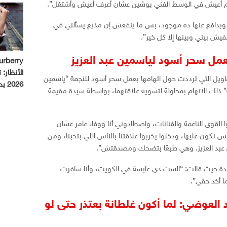
 لازم أعيش في الوسط الفني بوشين عشان أعرف أعيش وأشتغل”.
ة وبدافع عنها ده موجود، بس ما ينفعش إن مذيع يسألني في
فيش بيني وبينها إلا كل خير”.
بعمل سحر أسود لياسمين عبد العزيز
الأنظار:
قاويل التي ترددت حول اتهامها بعمل سحر أسود للنجمة “ياسمين
2026 بحملة استثنائية
” ذلك الاتهام بمحاولة لتشويه علاقتهما، بواسطة سيدة مقيمة
لقوى الناعمة والفنانات، واصطادوني أنا ووفاء عامر عشان
نكون عليها، ودخلوا يخربوا علاقتنا بالناس اللي بتحبنا، ومن
 عبد العزيز. وهي طبعًا بتضحك ومصدقتش”.
دة حيث قالت: “الست دي عايشة في الكويت، وأنا سافرت
ا أخد حقي”.
د العوضي: لما أكون غلطانة بعتذر حتى لو