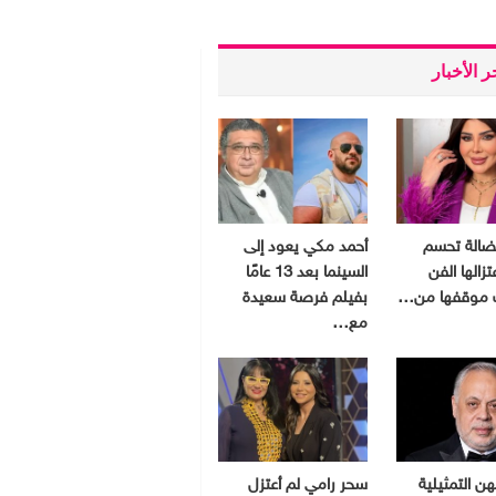
 الأخبار
فضالة تحسم
أحمد مكي يعود إلى
زالها الفن
السينما بعد 13 عامًا
موقفها من…
بفيلم فرصة سعيدة
مع…
هن التمثيلية
سحر رامي لم أعتزل