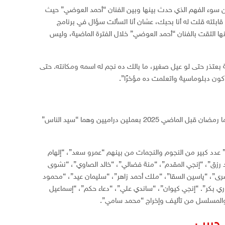
عن سوء الفهم الذي حدث بينها وبين الفنان “أحمد العوضي” حيث
قابلته قلت له أنا بحبك، عشان أنا اتسألت سؤال في برنامج
ها التقت بالفنان “أحمد العوضي” خلال الفترة الماضية، وليس
ة بعتذر حتى لو عيل صغير، ما بالك ده نجم له اسمه ومكانته. حتى
 أكون دبلوماسية واتعلمت ده مؤخرًا”.
يذكر أن “بدرية طلبة” شاركت في موسم دراما رمضان قبل الماضي 2025 بعملين دراميين وهما “سيد الناس”
د كبير من النجوم والنجمات من بينهم “عمرو سعد”، “إلهام
رزق”، “إنجي المقدم”، “منة فضالي”، “خالد الصاوي”، “نشوى
”، “ياسين السقا”، “ملك أحمد زاهر”، “سليمان عيد”، “محمود
 بكر”. “إنجي كيوان”، “ساندي علي”، “دعاء حكم”، “إسماعيل
 والمسلسل من تأليف وإخراج “محمد سامي”.
 حبيب