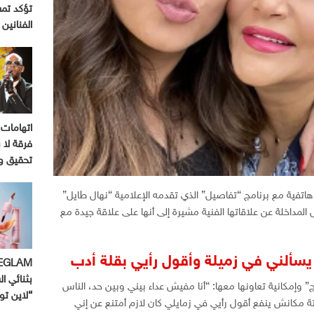
تؤكد تم
الفنانين
اتهامات 
فرقة لا ب
تحقيق و
 هاتفية مع برنامج “تفاصيل” الذي تقدمه الإعلامية “نهال طايل”
لبلد 2”. وتحدثت خلال المداخلة عن علاقاتها الفنية مشيرة إلى أنها على علاقة جيدة مع
يسألني في زميلة وأقول رأيي بقلة أدب
بثنائي ال
” وإمكانية تعاونها معها: “أنا مفيش عداء بيني وبين حد، الناس
“لاين ت
 مكانش ينفع أقول رأيي في زمايلي كان لازم أمتنع عن إني