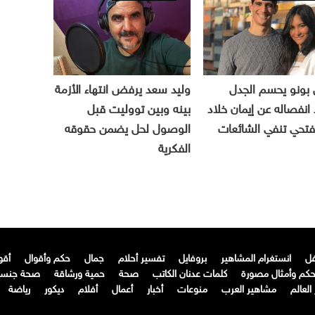
 بونو يحسم الجدل
وليد سعد يرفض انتهاء الأزمة
انفصاله عن إيمان خلاد
بينه وبين تووليت قبل
فتحي تنفي الشائعات
الوصول لحل يضمن حقوقه
الفكرية
فل
انستغرام المشاهير
بروفايل
تفسير أحلام
جمال
حكم وأقوال
أقو
كم وأمثال مصورة
كلمات عدنان الكاتب
صحة
حمية ورشاقة
صحة جنسي
لعالم
مشاهير العرب
منوعات
أخبار
أعمال
أفلام
ديكور
رياضة