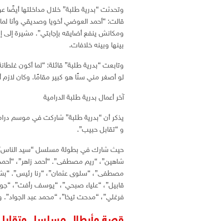
وتحدثت “بدرية طلبة” خلال مداخلتها أيضًا 
قالت: “أحمد العوضي أخويا وصديقي وأنا لما 
ومكانش ينفع أضايقه بإجابتي”. مشيرة إلى إن
بينها وبينه خلافات.
وتابعت “بدرية طلبة” قائلة: “لما أكون غلطان
لو أصغر مني سنًا هو كبير مقامًا. وكان لازم
آخر أعمال بدرية طلبة الدرامية
و “تقابل حبيب”.
حيث شارك في بطولة مسلسل “سيد الناس” عد
شاهين”، “ريم مصطفى”. “أحمد زاهر”، “أحمد 
مصطفى”، “سلوى عثمان”، “رنا رئيس”. “بشرى
قابيل”، “علياء صبحي”، “يوسف رأفت”، “جوري
فرغلي”، “مدحت تيخا”، “محمد عبد الجواد”.
قصة وأبطال مسلسل وتقابل