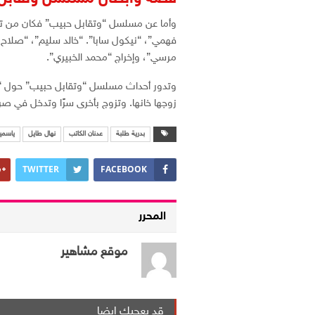
وأما عن مسلسل “وتقابل حبيب” فكان من تأل
فهمي”، “نيكول سابا”. “خالد سليم”، “صلاح 
مرسي”، وإخراج “محمد الخبيري”.
وتدور أحداث مسلسل “وتقابل حبيب” حول “لي
زوجها خانها. وتزوج بأخرى سرًا وتدخل في صرا
بدرية طلبة
عدنان الكاتب
نهال طايل
ياسمين
TWITTER
FACEBOOK
المحرر
موقع مشاهير
قد يعجبك ايضا