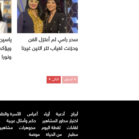
سحر رامي لم أعتزل الفن
ياسين
وحزنت لغياب تتر اتنين غيرنا
ويؤكد 
ونورا 
السابق
التالي
أبراج
أدعية
أزياء
أعراس
الأسرة والط
اختيار محاور المشاهير
حكم وأمثال عربية
ح
لقاءات
لقطة اليوم
مجوهرات
مشاهير ا
مطبخ
من الحياة
موضة