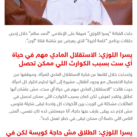
حلت الفنانة “يسرا اللوزي” ضيفة على الإعلامي “أحمد سالم” خلال إحدى
حلقات برنامج “كلمة أخيرة” الذي يعرض عبر شاشة قناة “أون”.
يسرا اللوزي: الاستقلال المادي مهم في حياة
أي ست بسبب الكوارث اللي ممكن تحصل
وتحدثت خلال لقاءها عن فكرة الاستقلال المادي للمرأة، وموقفها من
فكرة الانفصال مع وجود أطفال، مشيرة إلى أنها تحترم اختيار كل امرأة.
حيث قالت: “الاستقلال المادي مهم في حياة أي ست، مش علشان أنها
تطلق وتقدر تعيش. لكن كمان بسبب الكوارث اللي ممكن تحصل في
العائلات مشكلة في الورث بين الأخوات كل واحدة تبقى شايلة فلوس.
مش لازم حد يبقى عارف عنها حاجة، أنا مبعملش كده كان نفسي، أتمنى
الناس اللي حاسة أن ممكن تبقى في خطر تعمل كده”.
يسرا اللوزي: الطلاق مش حاجة كويسة لكن في