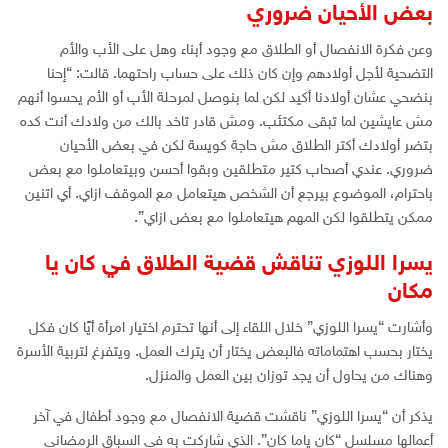
بعض الأحيان ضروري
وعن فكرة الانفصال أو الطلاق مع وجود أبناء وهل على الأب والأم
التضحية لأجل أولادهم وإن كان ذلك على حساب راحتهما. قالت: “إحنا
بنضحي عشان أولادنا أكيد لكن لما بنوصل لمرحلة الأب أو الأم يحسوا أنهم
مش عايشين لما تبقى مكتئب. ومش قادر تاخد بالك من ولادك أنت كده
بتضر أولادك أكتر الطلاق مش حاجة كويسة لكن في بعض الأحيان
ضروري. عندي أصحاب كتير متطلقين وبقوا أحسن وبيتعاملوا مع بعض
باحترام، الموضوع بيرجع أن الشخص هيتعامل مع الموقف ازاي. أي اتنين
ممكن يتطلقوا لكن المهم هيتعاملوا مع بعض ازاي”.
يسرا اللوزي تناقش قضية الطلاق في كان يا
مكان
وأشارت “يسرا اللوزي” خلال اللقاء إلى أنها تحترم اختيار امرأة أيًا كان فكل
يختار بحسب اهتماماته فالبعض يختار أن يترك العمل. ويتفرغ لتربية الأسرة
وهناك من يحاول أن يجد توزان بين العمل والمنزل.
يذكر أن “يسرا اللوزي” ناقشت قضية الانفصال مع وجود أطفال في آخر
أعمالها مسلسل “كان ياما كان”. الذي شاركت به في السباق الرمضاني