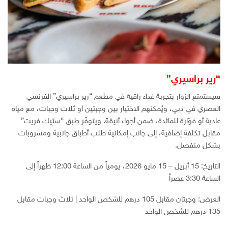
“رير براسيري”
سيستمتع الزوار بتجربة غداء راقية في مطعم “رير براسيري” الفرنسي
العصري في دبي، ويُمكنهم الاختيار بين وجبتين أو ثلاث وجبات، مع مياه
عادية أو فوّارة للمائدة، ضمن أجواء أنيقة. ويتوفّر طبق “ستيك فريت”
مقابل تكلفة إضافية، إلى جانب إمكانية طلب أطباق جانبية ومشروبات
بشكل منفصل.
التاريخ: 15 أبريل – 15 مايو 2026، يومياً من الساعة 12:00 ظهراً إلى
الساعة 3:30 عصراً
العرض: وجبتان مقابل 105 درهم للشخص الواحد | ثلاث وجبات مقابل
135 درهم للشخص الواحد