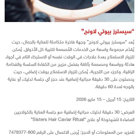
“سيسترز بيوتي لاونج”
يُعد “سيسترز بيوتي لاونج” وجهة فاخرة متكاملة للعناية بالجمال، حيث
يُقدّم مجموعة واسعة من الخدمات المُصممة لتلبية كل الأذواق. يُمكن
للزوار الاستمتاع بعدة علاجات في الوقت نفسه أو الاسترخاء التام في أجواء
هادئة وواسعة ومصممة بأناقة بفضل مزيج من الكفاءة السلسة والفخامة
الراقية. وكجزء من التجربة، يُمكن للزوار الاستمتاع بوقت إضافي، حيث
يحصلون على 30 دقيقة مجانية إضافية عند حجز أي جلسة تدليك أو عناية
بالوجه لمدة 60 دقيقة.
التاريخ: 15 أبريل – 15 مايو 2026
العرض: 30 دقيقة تدليك مجانية إضافية مع جلسة العناية بالكولاجين
المضادة للشيخوخة أو علاج “Sisters Hair Caviar Ritual”
للمزيد من المعلومات أو الحجز: يُرجى الاتصال على الرقم 800-7478377