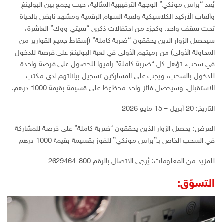
يُعد “براس مونكي” الوجهة الترفيهية المثالية، حيث يجمع بين البولينغ
وألعاب الأركيد الكلاسيكية ولعبة السهام الرقمية ومشهد نابض بالحياة
تحت سقف واحد. وكجزء من احتفالات ذكرى “سيتي ووك” العاشرة،
سيحصل الزوار الذين يحققون “ضربة كاملة” (إسقاط جميع القوارير من
المحاولة الأولى) من رميتهم الأولى في لعبة البولينغ على فرصة للدخول
في سحب. تؤهل كل “ضربة كاملة” راميها للحصول على فرصة واحدة
للدخول بالسحب، ويجب على المشاركين تسجيل بياناتهم لدى مكتب
الاستقبال. وسيحصل فائز واحد محظوظ على قسيمة بقيمة 1000 درهم.
التاريخ: 20 أبريل – 15 مايو 2026
العرض: يحصل الزوار الذين يحققون “ضربة كاملة” على فرصة للمشاركة
في السحب الخاص بـ”براس مونكي” للفوز بقسيمة بقيمة 1000 درهم
للمزيد من المعلومات: يُرجى الاتصال بالرقم 800-2629464
التسوّق: