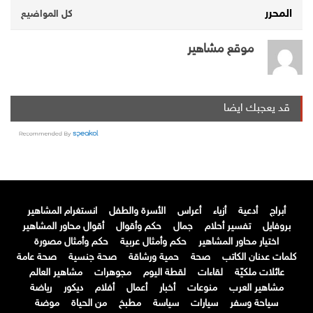
المحرر
كل المواضيع
موقع مشاهير
قد يعجبك ايضا
أبراج
أدعية
أزياء
أعراس
الأسرة والطفل
انستغرام المشاهير
بروفايل
تفسير أحلام
جمال
حكم وأقوال
أقوال محاور المشاهير
اختيار محاور المشاهير
حكم وأمثال عربية
حكم وأمثال مصورة
كلمات عدنان الكاتب
صحة
حمية ورشاقة
صحة جنسية
صحة عامة
عائلات ملكيّة
لقاءات
لقطة اليوم
مجوهرات
مشاهير العالم
مشاهير العرب
منوعات
أخبار
أعمال
أفلام
ديكور
رياضة
سياحة وسفر
سيارات
سياسة
مطبخ
من الحياة
موضة