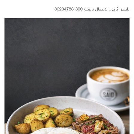
للحجز: يُرجى الاتصال بالرقم 800-86234788