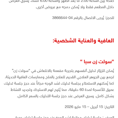
كعكة بين الساعة 2:00 ما بعد الظهر والساعة 6:00 مساءً. يسري العرض
داخل المطعم فقط ولا يُمكن دمجه مع عروض أخرى.
للحجز: يُرجى الاتصال بالرقم 04-3866644
العافية والعناية الشخصية:
“سولت زن سبا “
يُمكن للزوّار تدليل أنفسهم بتجربة مفعمة بالانتعاش في “سولت زن”
تجمع بين الجوهر العلاجي القديم للعلاج بالملح وممارسات العافية الحديثة.
كما يُمكنهم الاستمتاع بجلسة تدليك لشد الوجه مجاناً عند حجز جلسة تدليك
عميق للأنسجة لمدة 60 دقيقة، مما يُتيح لهم الاسترخاء وتجديد النشاط
بشكل كامل. يسري العرض عند حجز جلسة التدليك بالسعر الكامل.
التاريخ: 15 أبريل – 15 مايو 2026
العرض: جلسة تدليك مجانية لشد الوجه عند حجز جلسة تدليك عميق