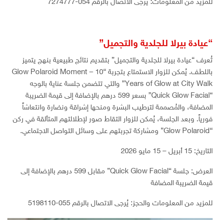
للمزيد من المعلومات: يُرجى الاتصال بالرقم 054-7274777
“عيادة بيرلا للجلدية والتجميل”
تُعرف “عيادة بيرلا للجلدية والتجميل” بتقديم نتائج طبيعية بنهج يتميز
باللطف. يُمكن للزوار الاستمتاع بتجربة “Glow Polaroid Moment – 10
Years of Glow at City Walk” والتي تتضمن جلسة عناية بالوجه
“Quick Glow Facial” بسعر 599 درهم بالإضافة إلى قيمة الضريبة
المضافة، والمُصممة لترطيب البشرة ومنحها إشراقة ونضارة وانتعاشاً
فورياً. وبعد الجلسة، يُمكن للزوار التقاط صور لإطلالتهم المتألقة في ركن
“Glow Polaroid” ومشاركة تجربتهم على وسائل التواصل الاجتماعي.
التاريخ: 15 أبريل – 15 مايو 2026
العرض: جلسة “Quick Glow Facial” مقابل 599 درهم بالإضافة إلى
قيمة الضريبة المضافة
للمزيد من المعلومات والحجز: يُرجى الاتصال بالرقم 055-5198110