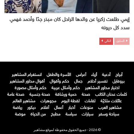
إيمي طلعت زكريا عن والدها الراحل كان مبذر جدًا وأحمد فهمي
سدد كل ديونه
السابق
التالي
أبراج
أدعية
أزياء
أعراس
الأسرة والطفل
انستغرام المشاهير
بروفايل
تفسير أحلام
جمال
حكم وأقوال
أقوال محاور المشاهير
اختيار محاور المشاهير
حكم وأمثال عربية
حكم وأمثال مصورة
كلمات عدنان الكاتب
صحة
حمية ورشاقة
صحة جنسية
صحة عامة
عائلات ملكيّة
لقاءات
لقطة اليوم
مجوهرات
مشاهير العالم
مشاهير العرب
منوعات
أخبار
أعمال
أفلام
ديكور
رياضة
سياحة وسفر
سيارات
سياسة
مطبخ
من الحياة
موضة
© 2026 - جميع الحقوق محفوظة لموقع مشاهير