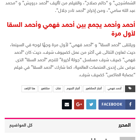
الشماشرجي” و “حاتم صلاح”، والفيلم من تأليف “أحمد درويش” و “محمد
عبد الله سامي”، ومن إخراج “أحمد نادر جلال”.
أحمد وأحمد يجمع بين أحمد فهمي وأحمد السقا
لأول مرة
ويلتقى “أحمد السقا” و “أحمد فهمي” لأول مرة وجهًا لوجه في السينما،
حيث تعاون الثنائى في أكثر من عمل كضيوف شرف. حيث كان “أحمد
فهمي” ضيف شرف مسلسل “جولة أخيرة” للنجم “أحمد السقا” الذى
عرض على إحدى المنصات العالمية، كما شارك “أحمد السقا” في فيلم
“عصابة الماكس” كضيف شرف.
أحمد فهمي
أخبار المشاهير
أخبار النجوم
فنان
مشاهير
هنا الزاهد
FACEBOOK
المحرر
كل المواضيع