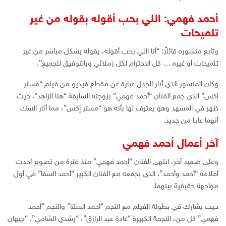
أحمد فهمي: اللي بحب أقوله بقوله من غير
تلميحات
وتابع منشوره قائلاً: “أنا اللي بحب أقوله، بقوله بشكل مباشر من غير
تلميحات أو غيره … كل الاحترام لكل زملائي وبالتوفيق للجميع”.
وكان المنشور الذي أثار الجدل عبارة عن مقطع فيديو من فيلم “مستر
إكس” الذي جمع الفنان “أحمد فهمي” بزوجته السابقة “هنا الزاهد”. حيث
ظهر في المشهد وهو يعترف لها بأنه هو “مستر إكس”، مما أثار الشك
أنهما عادا من جديد.
آخر أعمال أحمد فهمي
وعلى صعيد آخر، انتهى الفنان “أحمد فهمي” منذ فترة من تصوير أحدث
أفلامه “أحمد وأحمد”. الذي يجمعه مع الفنان الكبير “أحمد السقا” في أول
مواجهة حقيقية بينهما.
حيث يشارك في بطولة الفيلم مع النجم “أحمد السقا” والنجم “أحمد
فهمي” كل من، النجمة الكبيرة “غادة عبد الرازق”، “رشدي الشامي”. “جيهان