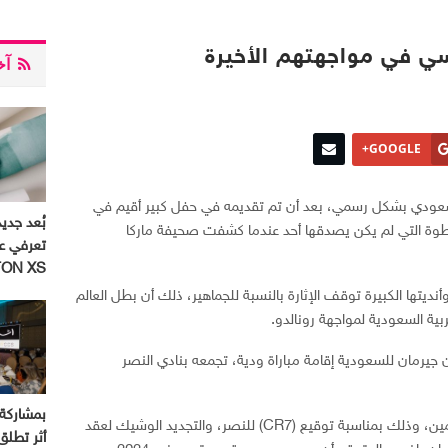
سي في مواجهتهم الأخيرة
آخر
GOOGLE+
 السعودي بشكل رسمي، بعد أن تم تقديمه في حفل كبير أقيم في
بُعد جديد
وة التي لم يكن يصدقها أحد عندما كشفت صحيفة ماركا
تعرفي ع
ON XS
وأنديتها الكبيرة توقف الإثارة بالنسبة للجماهير، ذلك أن بطل العالم
بية السعودية لمواجهة رونالدو.
يرمان للسعودية إقامة مباراة ودية، تجمعه بنادي النصر
ويعتقد أن هذه المباراة ستكون احتفالية للنجمين، وذلك بمناسبة توقيع (CR7) للنصر، والتجديد الوشيك لعقد
أثر تطل