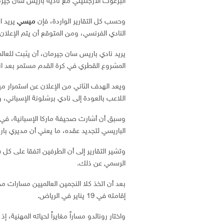
البرغوث الأرجنتيني مع ناديه باريس سان جيرما
وحسب كل التقارير الواردة، فإن
ميسي
يريد ا
النادي الفرنسي، ومن المتوقع أن يتم الإعلان
المشروع القطري في كرة القدم مستمر بعد انتهاء 
ويعد الهدف الثاني من الإعلان عن استمرار م
اللاعب بالعودة إلى نادي برشلونة الإسباني، و
الباريسي لتجديد عقده، ما يعني أن مديري بار
وتشير التقارير إلى أن الطرفين اتفقا على كل
الرسمي عن ذلك.
بعد أن اتخذ كلا النجمين العالميين مسارات م
إقامته في 19 يناير في الرياض.
واختار رونالدو مساراً مغايراً لحياته المهنية،