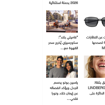
2026 بحملة استثنائية
ت عن النظارات
“فاميلي بلند”:
 تصححها
سكورسيزي يُخرج سحر
M
القهوة مع…
لق بثقة:
ياسين بونو يحسم
ظارات LINDBERG
الجدل ويؤكد انفصاله
الحائزة على
عن إيمان خلاد ونورا
فتحي…