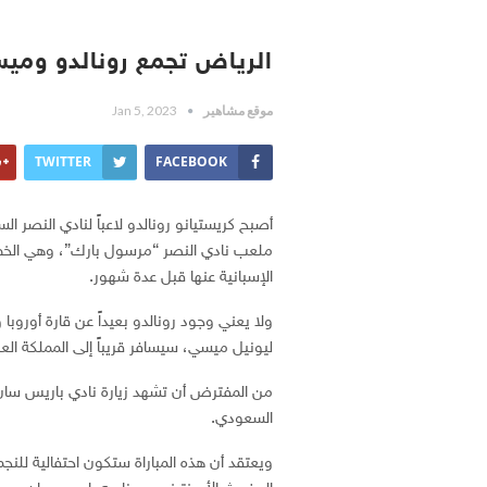
الرياض تجمع رونالدو ومي
موقع مشاهير
Jan 5, 2023
TWITTER
FACEBOOK
أصبح كريستيانو رونالدو لاعباً لنادي النصر
ملعب نادي النصر “مرسول بارك”، وهي الخط
الإسبانية عنها قبل عدة شهور.
ولا يعني وجود رونالدو بعيداً عن قارة أوروبا 
ليونيل ميسي، سيسافر قريباً إلى المملكة العر
من المفترض أن تشهد زيارة نادي باريس سان ج
السعودي.