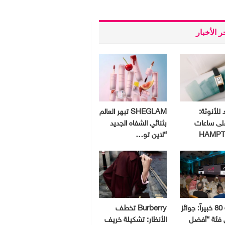
 الأخبار
 للأنوثة:
SHEGLAM تبهر العالم
لى ساعات
بثنائي الشفاه الجديد
HAMPT
“لاين تو…
بمشاركة 80 خبيراً: جوائز
Burberry تخطف
ق فئة “أفضل
الأنظار: تشكيلة خريف