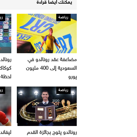
يمكنك أيضا قراءة
رياضة
ري
مضاعفة عقد رونالدو في
رونال
السعودية إلى 400 مليون
يورو
لحظة
رياضة
ري
رونالدو يتوج بجائزة القدم
ليفاند