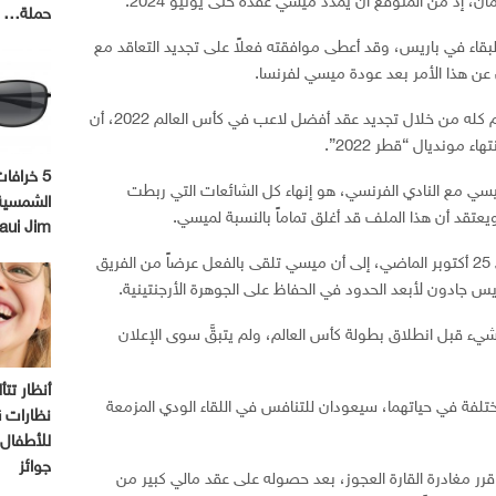
ن، إذ من المتوقع أن يمدد ميسي عقده حتى يونيو 2024.
حملة…
لبقاء في باريس، وقد أعطى موافقته فعلاً على تجديد التعاقد مع
 عن هذا الأمر بعد عودة ميسي لفرنسا.
يريد نادي باريس سان جيرمان، أن يثبت للعالم كله من خلال تجديد عقد أفضل لاعب في كأس العالم 2022، أن
مونديال “قطر 2022”.
5 خرافا
يسي مع النادي الفرنسي، هو إنهاء كل الشائعات التي ربطت
الشمسية
يعتقد أن هذا الملف قد أغلق تماماً بالنسبة لميسي.
aui Jim
وسبق أن أشارت صحيفة ماركا الإسبانية، في 25 أكتوبر الماضي، إلى أن ميسي تلقى بالفعل عرضاً من الفريق
يس جادون لأبعد الحدود في الحفاظ على الجوهرة الأرجنتينية.
 شيء قبل انطلاق بطولة كأس العالم، ولم يتبقَّ سوى الإعلان
أنظار تتأ
ختلفة في حياتهما، سيعودان للتنافس في اللقاء الودي المزمعة
ن
للأطفال 
جوائز
 إذ قرر مغادرة القارة العجوز، بعد حصوله على عقد مالي كبير من