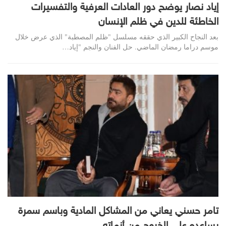
إياد نصار يوضح دور العادات العرفية والتفسيرات
الخاطئة للدين في ظلم الإنسان
بعد النجاح الكبير الذي حققه مسلسل "ظلم المصطبة" الذي عرض خلال
موسم دراما رمضان الماضي. حل الفنان والنجم "إياد…
تامر حسني يعاني من المشاكل المادية وباسم سمرة