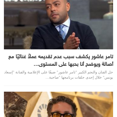
تامر عاشور يكشف سبب عدم تقديمه عملاً غنائيًا مع
أصالة ويوضح أنا بحبها على المستوى…
حل الفنان والنجم الكبير "تامر عاشور" ضيفًا على الإعلامية والفنانة "إسعاد
يونس" خلال إحدى حلقات برنامجها "صاحبة…