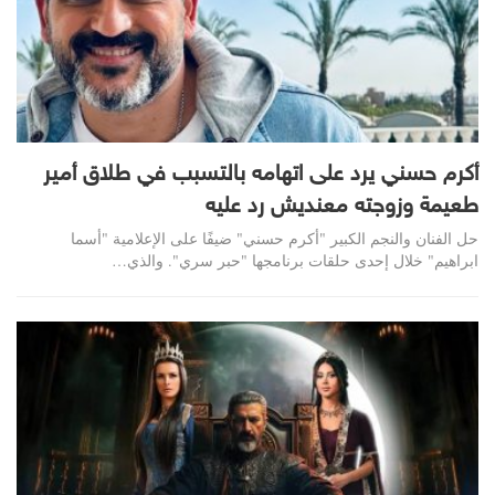
أكرم حسني يرد على اتهامه بالتسبب في طلاق أمير
طعيمة وزوجته معنديش رد عليه
حل الفنان والنجم الكبير "أكرم حسني" ضيفًا على الإعلامية "أسما
ابراهيم" خلال إحدى حلقات برنامجها "حبر سري". والذي…