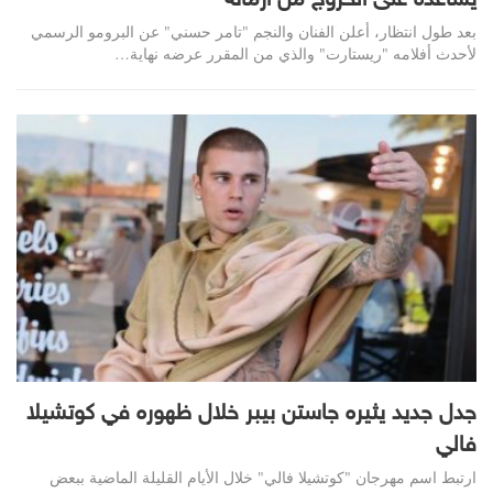
يساعده على الخروج من أزماته
بعد طول انتظار، أعلن الفنان والنجم "تامر حسني" عن البرومو الرسمي
لأحدث أفلامه "ريستارت" والذي من المقرر عرضه نهاية…
جدل جديد يثيره جاستن بيبر خلال ظهوره في كوتشيلا
فالي
ارتبط اسم مهرجان "كوتشيلا فالي" خلال الأيام القليلة الماضية ببعض