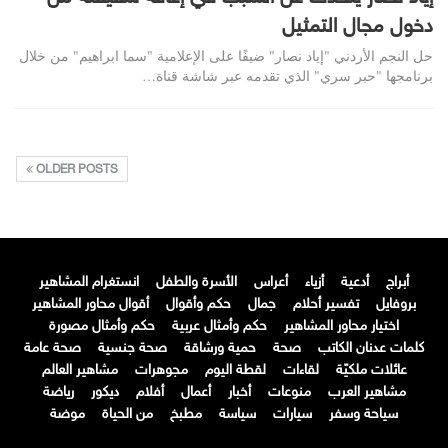
دخول مجال التمثيل
حل النجم الأردني "إياد نصار" ضيفًا على الإعلامية "سما ابراهيم" من خلال
برنامجها "حبر سري" الذي تقدمه عبر شاشة قناة…
OLDER POSTS
أبراج
أدعية
أزياء
أعراس
الأسرة والطفل
انستغرام المشاهير
بروفايل
تفسير أحلام
جمال
حكم وأقوال
أقوال محاور المشاهير
اختيار محاور المشاهير
حكم وأمثال عربية
حكم وأمثال مصورة
كلمات عدنان الكاتب
صحة
حمية ورشاقة
صحة جنسية
صحة عامة
عائلات ملكيّة
لقاءات
لقطة اليوم
مجوهرات
مشاهير العالم
مشاهير العرب
منوعات
أخبار
أعمال
أفلام
ديكور
رياضة
سياحة وسفر
سيارات
سياسة
مطبخ
من الحياة
موضة