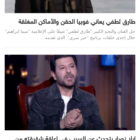
طارق لطفي يعاني فوبيا الحقن والأماكن المغلقة
حل الفنان والنجم الكبير "طارق لطفي" ضيفًا على الإعلامية "سما ابراهيم"
خلال إحدى حلقات برنامج "حبر سري". الذي تقدمه…
إياد نصار يتحدث عن السبب في إعاقة شقيقته من