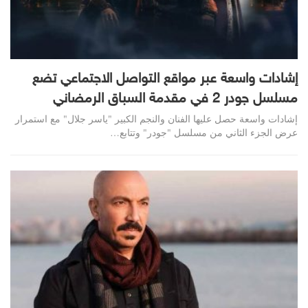
إشادات واسعة عبر مواقع التواصل الاجتماعي تضع
مسلسل جودر 2 في مقدمة السباق الرمضاني
إشادات واسعة حصل عليها الفنان والنجم الكبير "ياسر جلال" مع استمرار
عرض الجزء الثاني من مسلسل "جودر" وتتابع…