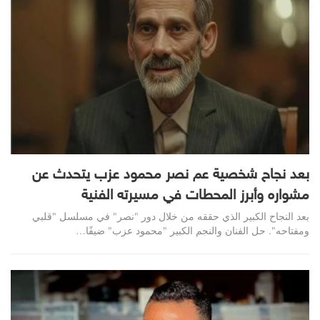
بعد نجاح شخصية عم نصر محمود عزب يتحدث عن
مشواره وأبرز المحطات في مسيرته الفنية
بعد النجاح الكبير الذي حققه من خلال دور "نصر" في مسلسل "قلبي
ومفتاحه". حل الفنان والنجم الكبير "محمود عزب" ضيفًا…