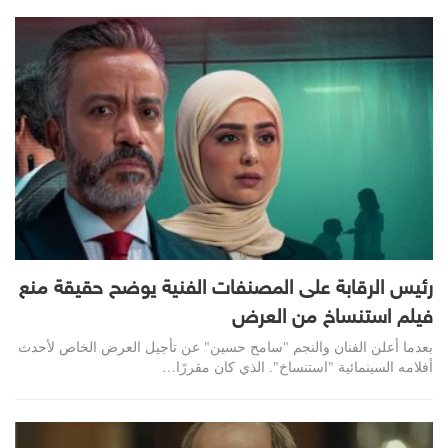
رئيس الرقابة على المصنفات الفنية يوضح حقيقة منع
فيلم استنساخ من العرض
بعدما أعلن الفنان والنجم "سامح حسين" عن تأجيل العرض الخاص لأحدث
أفلامه السينمائية "استنساخ". الذي كان مقررًا…