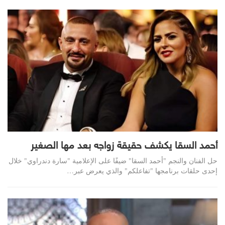
أحمد السقا يكشف حقيقة زواجه بعد مها الصغير
حل الفنان والنجم "أحمد السقا" ضيفًا على الإعلامية "سارة دندراوي" خلال
إحدى حلقات برنامجها "تفاعلكم" والذي يعرض عبر…