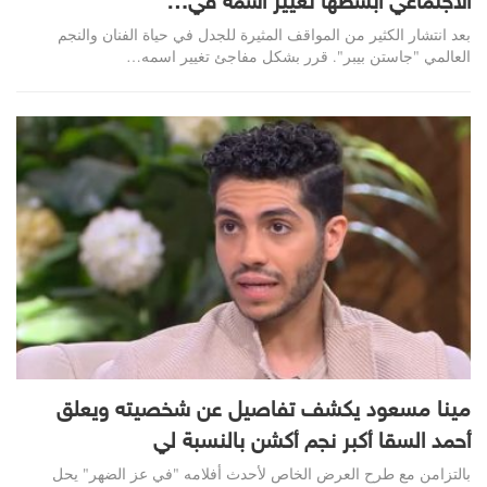
الاجتماعي أبسطها تغيير اسمه في…
بعد انتشار الكثير من المواقف المثيرة للجدل في حياة الفنان والنجم
العالمي "جاستن بيبر". قرر بشكل مفاجئ تغيير اسمه…
مينا مسعود يكشف تفاصيل عن شخصيته ويعلق
أحمد السقا أكبر نجم أكشن بالنسبة لي
بالتزامن مع طرح العرض الخاص لأحدث أفلامه "في عز الضهر" يحل