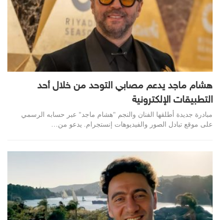
هشام ماجد يدعم مصابي التوحد من خلال أحد
التطبيقات الإلكترونية
مبادرة جديدة أطلقها الفنان والنجم "هشام ماجد" عبر حسابه الرسمي
على موقع تبادل الصور والفيديوهات إنستجرام. يدعو من…