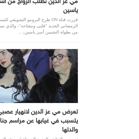
مي عز الدين تطلب الزواج من آسر
ياسين
قررت قناة ON طرح البرومو التشويقي ل
الرمضاني الجديد "قلبى ومفتاحه"، والذي س
من بطولة النجمين آسر ياسين،…
تعرض مي عز الدين لانهيار عصب
يتسبب في غيابها عن مراسم جناز
والدتها
تعرضت الفنانة والنجمة الجميلة "مي عز الدي