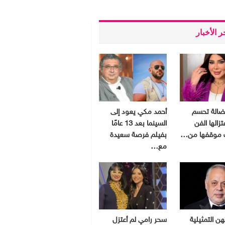
 الأخبار
فضالة تحسم
أحمد مكي يعود إلى
زالها الفن
السينما بعد 13 عامًا
موقفها من…
بفيلم فرصة سعيدة
مع…
هن التمثيلية
سحر رامي لم أعتزل