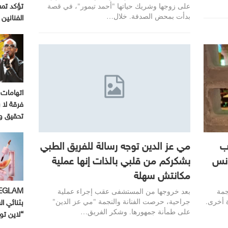
على زوجها وشريك حياتها "أحمد تيمور"، في قصة
تؤكد تم
بدأت بمحض الصدفة. خلال…
الفنانين
اتهامات 
فرقة لا ب
تحقيق و
ب
مي عز الدين توجه رسالة للفريق الطبي
ونس
بشكركم من قلبي بالذات إنها عملية
مكانتش سهلة
جمة
بعد خروجها من المستشفى عقب إجراء عملية
ة أخرى.
جراحية، حرصت الفنانة والنجمة "مي عز الدين"
بثنائي ال
على طمأنة جمهورها. وشكر الفريق…
“لاين ت