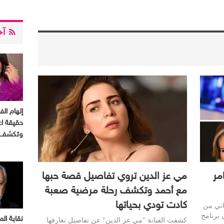
آخر
إلهام ال
حقيقة اعت
وتكشف 
مر
مي عز الدين تروي تفاصيل قصة حبها
مع أحمد وتكشف رحلة مرضية صعبة
كادت تودي بحياتها
اني من
 برنامج
كشفت الفنانة "مي عز الدين" عن تفاصيل تعارفها
نقابة الم