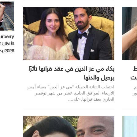
الأنظار:
2026 بحملة استثنائية
ط
بكاء مي عز الدين في عقد قرانها تأثرًا
ست
برحيل والدتها
م
احتفلت الفنانة الجميلة "مي عز الدين" مساء أمس
ور
الأربعاء الموافق الحادي عشر من شهر نوفمبر
الجاري بعقد قرانها. على…