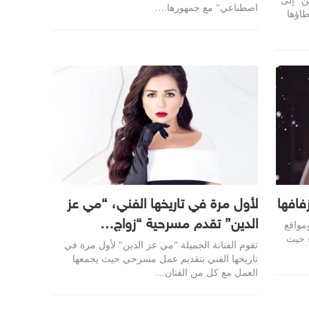
اصطناعي" مع جمهورها.…
طاؤها
فافها
لأول مرة في تاريخها الفني، “مي عز
الدين” تقدم مسرحية “زواج…
مواقع
ء حيث
تقوم الفنانة الجميلة "مي عز الدين" لأول مرة في
تاريخها الفني بتقديم عمل مسرحي حيث يجمعها
العمل مع كل من الفنان
…