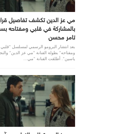
مي عز الدين تكشف تفاصيل قرار
بالمشاركة في قلبي ومفتاحه بس
تامر محسن
بعد انتشار البرومو الرسمي لمسلسل "قلبي
ومفتاحه" بطولة الفنانة "مي عز الدين" والن
ياسين". أطلقت الفنانة "مي…