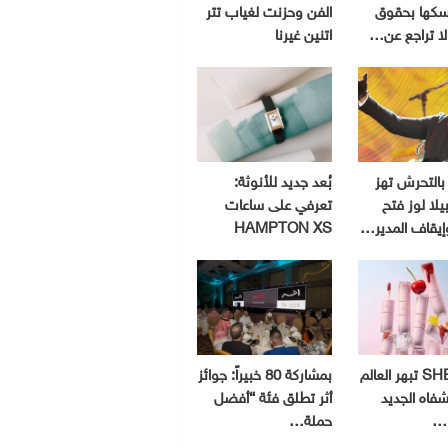
سكها بحقوق
الفن وحزنت لغياب تتر
 لا تراجع عن…
اتنين غيرنا
بالتحرش تهز
بُعد جديد للأنوثة:
يلا لوز فتح
تعرفي على ساعات
إيقاف المدير…
HAMPTON XS
SHEGLAM تبهر العالم
بمشاركة 80 خبيراً: جوائز
شفاه الجديد
أثر تطلق فئة “أفضل
و…
حملة…