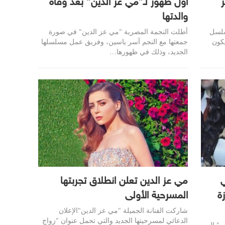
أول ظهور لـ”مي عز الدين” بعد وفاة
والدتها
لمسلسل
أطلت النجمة المصرية "مي عز الدين" في صورة
يكون
جمعتها مع النجم آسر ياسين، وفريق عمل مسلسلها
الجديد، وذلك في ظهورها…
ي
مي عز الدين تعلن انطلاق تجربتها
ة
المسرحية الأولى
شاركت الفنانة الجميلة "مي عز الدين"الإعلان
الدعائي لمسرحيتها الجديد والتي تحمل عنوان "زواج
ن" إلى