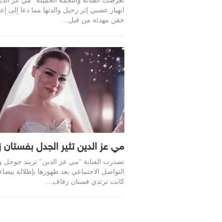
انهيار عصبي إثر رحيل والدتها مما دعا إلى إع
حقن مهدئة من قبل…
مي عز الدين تثير الجدل بفستان ز
تصدرت الفنانة "مي عز الدين" تريند جوجل و
التواصل الاجتماعي بعد ظهورها بإطلالة بيضا
كانت ترتدي فستان زفاف
…