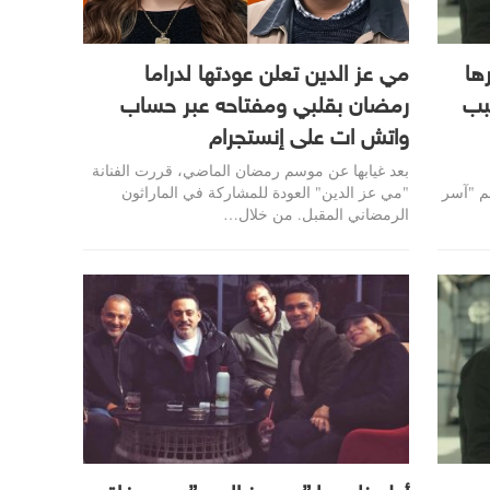
ها
مي عز الدين تعلن عودتها لدراما
بب
رمضان بقلبي ومفتاحه عبر حساب
واتش ات على إنستجرام
بعد غيابها عن موسم رمضان الماضي، قررت الفنانة
جم "آسر
"مي عز الدين" العودة للمشاركة في الماراثون
الرمضاني المقبل. من خلال…