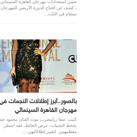
ضمن استعدادات مهرجان القاهرة السينمائي 
، كشف عن افتتاح الدورة الأربعين للمهرجان ،
ستقام في الثلث…
بالصور..أبرز إطلالات النجمات في
مهرجان القاهرة السينمائي
كتبت: صفا زيانيضرب موت الفنان محمود عبد 
بخخط النجمات، عرض الحائط، فقد اضطر
معظمهمن لتغيير إطلالالتهن،…