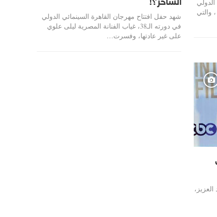
الساحر؟!
الدولي
 والتي
شهد حفل افتتاح مهرجان القاهرة السينمائي الدولي
في دورته الـ38، غياب الفنانة المصرية ليلى علوي
على غير عادتها، وفسرت…
العزيز،