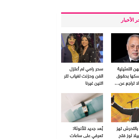
 الأخبار
هن التمثيلية
سحر رامي لم أعتزل
سكها بحقوق
الفن وحزنت لغياب تتر
 لا تراجع عن…
اتنين غيرنا
بالتحرش تهز
بُعد جديد للأنوثة:
يلا لوز فتح
تعرفي على ساعات