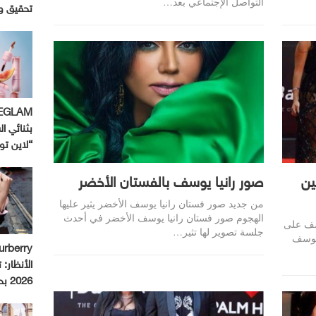
التواصل الإجتماعي بعد…
تحقيق و
بثنائي ال
“لاين ت
ين
صور رانيا يوسف بالفستان الأخضر
من جديد صور فستان رانيا يوسف الأخضر يثير عليها
الهجوم صور فستان رانيا يوسف الأخضر في أحدث
وسف على
جلسة تصوير لها تثير…
 يوسف
الأنظار:
2026 بحملة استثنائية