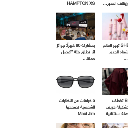
إيقاف المدير…
HAMPTON XS
SHEGLAM تبهر العالم
بمشاركة 80 خبيراً: جوائز
شفاه الجديد
أثر تطلق فئة “أفضل
و…
حملة…
Burberry تخطف
5 خرافات عن النظارات
 تشكيلة خريف
الشمسية تصححها
Maui Jim