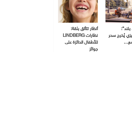
بلند”:
أنظار تتألق بثقة:
ي يُخرج سحر
نظارات LINDBERG
مع…
للأطفال الحائزة على
جوائز