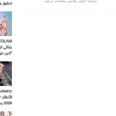
يمكنك اختيار ملابس محجبات تركية…
تحقيق و
بثنائي ال
“لاين ت
الأنظار:
2026 بحملة استثنائية