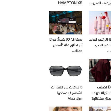
إيقاف المدير…
HAMPTON XS
SHEGLAM تبهر العالم
بمشاركة 80 خبيراً: جوائز
شفاه الجديد
أثر تطلق فئة “أفضل
و…
حملة…
Burberry تخطف
5 خرافات عن النظارات
 تشكيلة خريف
الشمسية تصححها
Maui Jim