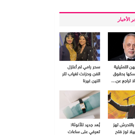
 الأخبار
هن التمثيلية
سحر رامي لم أعتزل
سكها بحقوق
الفن وحزنت لغياب تتر
 لا تراجع عن…
اتنين غيرنا
بالتحرش تهز
بُعد جديد للأنوثة:
يلا لوز فتح
تعرفي على ساعات