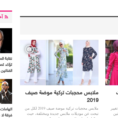
آخر
نقابة الم
تؤكد تم
الفنانين
ملابس محجبات تركية موضة صيف
2019
غيير
ملابس محجبات تركية موضة صيف 2019 لكل من
اتهامات 
ين
تبحث عن موديلات ملابس جديدة ومختلفة، حيث
فرقة لا ب