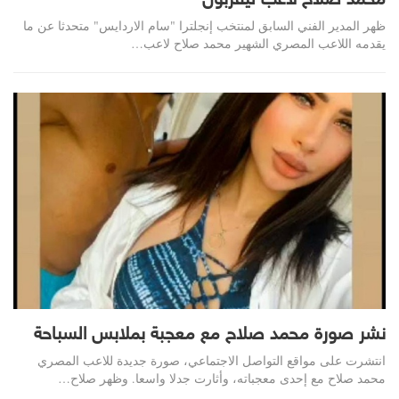
محمد صلاح لاعب ليفربول
ظهر المدير الفني السابق لمنتخب إنجلترا "سام الاردايس" متحدثا عن ما
يقدمه اللاعب المصري الشهير محمد صلاح لاعب…
نشر صورة محمد صلاح مع معجبة بملابس السباحة
انتشرت على مواقع التواصل الاجتماعي، صورة جديدة للاعب المصري
محمد صلاح مع إحدى معجباته، وأثارت جدلا واسعا. وظهر صلاح…