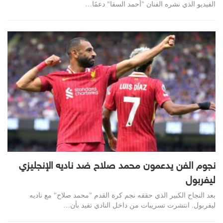
الفيديو الذي نشره الفنان "أحمد السقا" دعمًا…
نجوم الفن يدعمون محمد صلاح ضد ناديه الإنجليزي
ليفربول
بعد النجاح الكبير الذي حققه نجم كرة القدم "محمد صلاح" مع ناديه
ليفربول. انتشرت تسريبات من داخل النادي تفيد بأن…