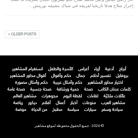
إحراز صلاح هدفا تاريخيا لفريقه في شباك مضيفه نوريتش…
OLDER POSTS
أبراج
أدعية
أزياء
أعراس
الأسرة والطفل
انستغرام المشاهير
بروفايل
تفسير أحلام
جمال
حكم وأقوال
أقوال محاور المشاهير
اختيار محاور المشاهير
حكم وأمثال عربية
حكم وأمثال مصورة
كلمات عدنان الكاتب
صحة
حمية ورشاقة
صحة جنسية
صحة عامة
عائلات ملكيّة
لقاءات
لقطة اليوم
مجوهرات
مشاهير العالم
مشاهير العرب
منوعات
أخبار
أعمال
أفلام
ديكور
رياضة
سياحة وسفر
سيارات
سياسة
مطبخ
من الحياة
موضة
© 2026 - جميع الحقوق محفوظة لموقع مشاهير