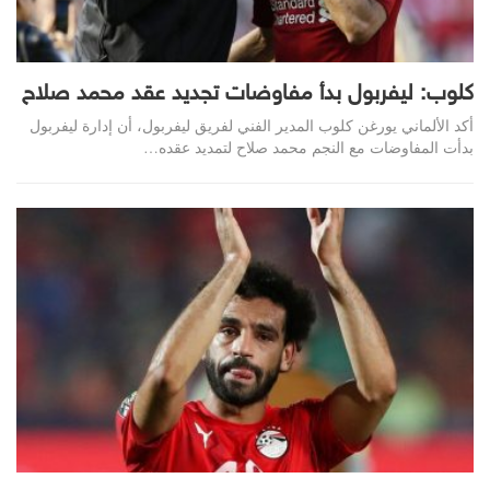
كلوب: ليفربول بدأ مفاوضات تجديد عقد محمد صلاح
أكد الألماني يورغن كلوب المدير الفني لفريق ليفربول، أن إدارة ليفربول
بدأت المفاوضات مع النجم محمد صلاح لتمديد عقده…