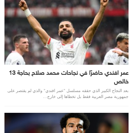
عمر افندي حاضرًا في نجاحات محمد صلاح بحاجة 13
خالص
بعد النجاح الكبير الذي حققه مسلسل "عمر افندي" والذي لم يقتصر على
جمهورية مصر العربية فقط بل تخطاها إلى خارج…