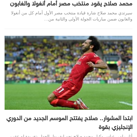
محمد صلاح يقود منتخب مصر أمام أنغولا والغابون
سيرتدي محمد صلاح شارة قيادة منتخب مصر الأول أمام كل من أنغولا
والغابون ضمن مباريات الجولة الأولى والثانية من…
ابتدا المشوار.. صلاح يفتتح الموسم الجديد من الدوري
الإنجليزي بقوة
أثار رامي عباس وكيل محمد صلاح نجم ليفربول الجدل بتغريدة له عقب