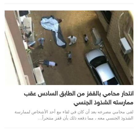
انتحار محامي بالقفز من الطابق السادس عقب
ممارسته الشذوذ الجنسي
لقى محامي مصرعه بعد أن كان في لقاء مع أحد الأشخاص لممارسة
الشذوذ الجنسي معه ، مما دفعه ذلك بأن قفز منتحراً…