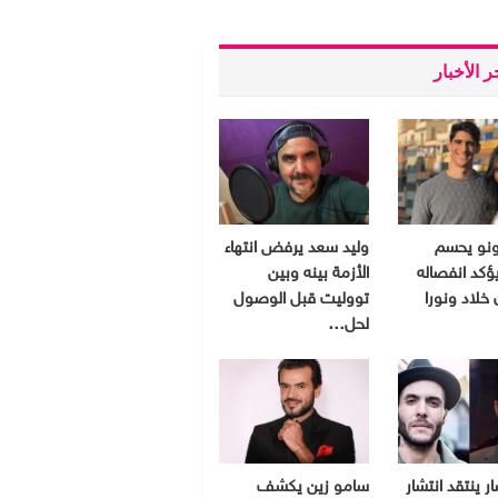
 الأخبار
ونو يحسم
وليد سعد يرفض انتهاء
ؤكد انفصاله
الأزمة بينه وبين
 خلاد ونورا
تووليت قبل الوصول
لحل…
ر ينتقد انتشار
سامو زين يكشف