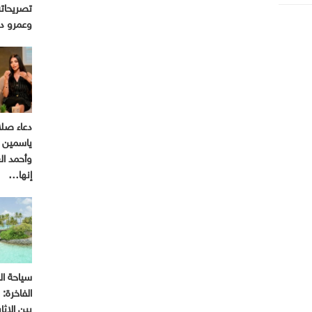
تصريحاته
وعمرو د
دعاء صل
ياسمين ع
وأحمد ا
إنها…
سياحة ال
الفاخرة:
بين الإثا