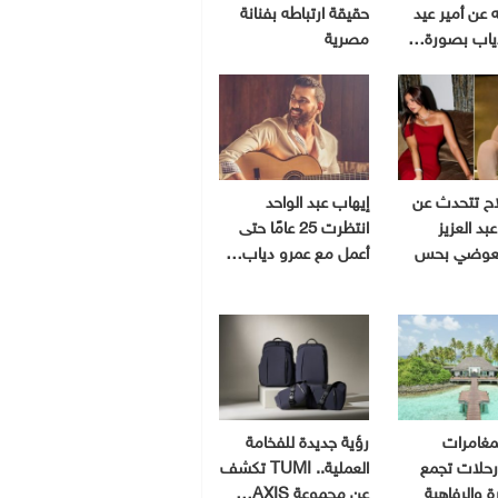
 عن أمير عيد
حقيقة ارتباطه بفنانة
ياب بصورة…
مصرية
اح تتحدث عن
إيهاب عبد الواحد
بد العزيز
انتظرت 25 عامًا حتى
لعوضي بحس
أعمل مع عمرو دياب…
مغامرات
رؤية جديدة للفخامة
 رحلات تجمع
العملية.. TUMI تكشف
رة والرفاهية
عن مجموعة AXIS…