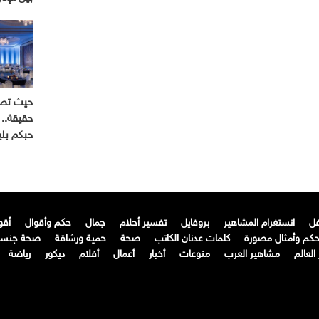
حيث تصب
حقيقة.. 
حبكم بل
فل
انستغرام المشاهير
بروفايل
تفسير أحلام
جمال
حكم وأقوال
أقو
كم وأمثال مصورة
كلمات عدنان الكاتب
صحة
حمية ورشاقة
صحة جنسي
لعالم
مشاهير العرب
منوعات
أخبار
أعمال
أفلام
ديكور
رياضة