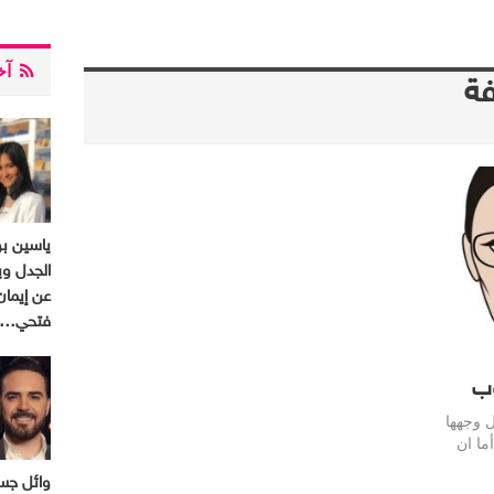
آخر
ة
ياسين ب
الجدل وي
عن إيمان
فتحي…
وب
 وجهها
ا ان
وائل جسا