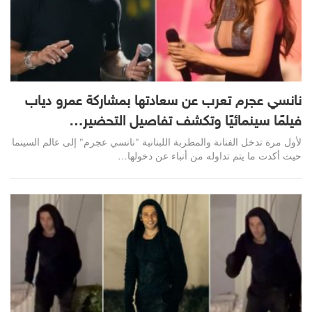
نانسي عجرم تعرب عن سعادتها بمشاركة عمرو دياب
فيلمًا سينمائيًا وتكشف تفاصيل التحضير…
لأول مرة تدخل الفنانة والمطربة اللبنانية "نانسي عجرم" إلى عالم السينما
حيث أكدت ما يتم تداوله من أنباء عن دخولها…