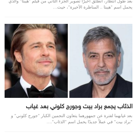
بعد طول انتظار، انطلق أخيرًا تصوير الجزء الثاني من فيلم "هيبتا" والذي
يحمل اسم "هيبتا .. المناظرة الأخيرة"، حيث…
الذئاب يجمع براد بيت وجورج كلوني بعد غياب
بعد غيابهما لفترة عن جمهورهما يتعاون النجمين الكبار "جورج كلوني" و
"براد بيت" في عملاً جديدًا يحمل اسم "الذئاب".…