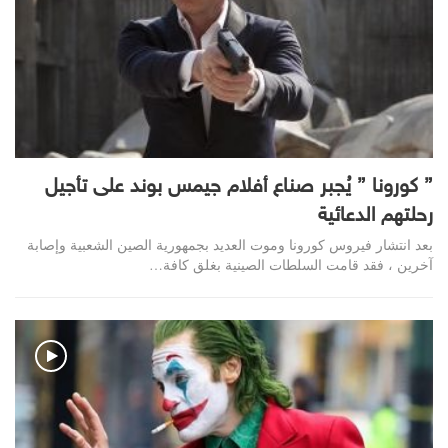
” كورونا ” يُجبر صناع أفلام جيمس بوند على تأجيل
رحلتهم الدعائية
بعد انتشار فيروس كورونا وموت العديد بجمهورية الصين الشعبية وإصابة
آخرين ، فقد قامت السلطات الصينية بغلق كافة…