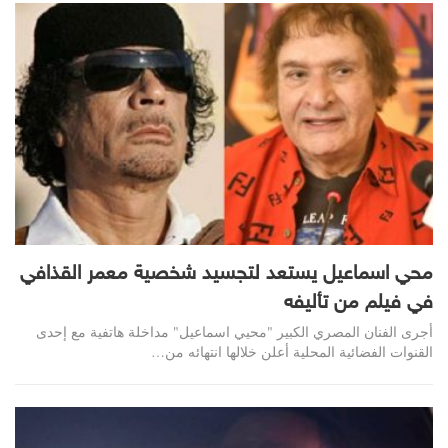
محي اسماعيل يستعد لتجسيد شخصية معمر القذافي
في فيلم من تأليفه
أجرى الفنان المصري الكبير "محيي اسماعيل" مداخلة هاتفية مع إحدى
القنوات الفضائية المحلية أعلن خلالها انتهائه من…