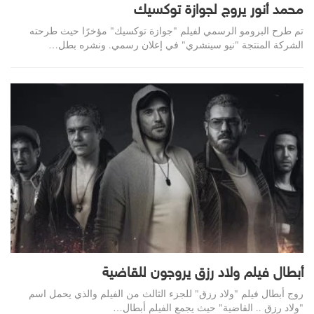
محمد أنور يروج لجوازة توكسيك
تم طرح البرومو الرسمي لفيلم "جوازة توكسيك" مؤخرًا حيث طرحته
الشركة المنتجة "نيو سينشري" في إعلان رسمي. ونشره بطل…
أبطال فيلم ولاد رزق يروجون للقاضية
روج أبطال فيلم "ولاد رزق" للجزء الثالث من الفيلم والذي يحمل اسم
"ولاد رزق .. القاضية" حيث يجمع الفيلم أبطال…