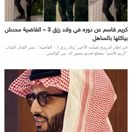
كريم قاسم عن دوره في ولاد رزق 3 – القاضية محدش
بياكلها بالساهل
في إطار الترويج لفيلمه الأخير "ولاد رزق 3 – القاضية"، نشر الفنان الشاب
"كريم قاسم" مقطع فيديو مصور له. من كواليس…