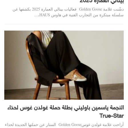
بينالي العمارة 2025
دشّنت علامة Golden Goose فعاليات بينالي العمارة 2025 بكشفها عن
سلسلة مبتكرة من التجارب الفنية في هاوس HAUS،…
النجمة ياسمين باوليني بطلة حملة غولدن غوس لحذاء
True-Star
أزاحت علامة غولدن غوسGolden Goose الستار عن حملتها الجديدة لحذاء