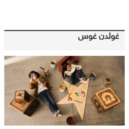
غولدن غوس