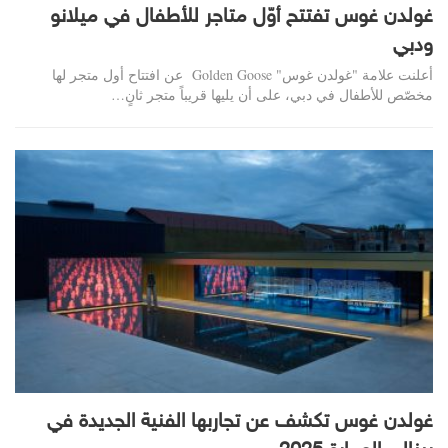
غولدن غوس تفتتح أوّل متاجر للأطفال في ميلانو
ودبي
أعلنت علامة "غولدن غوس" Golden Goose عن افتتاح أول متجر لها
مخصّص للأطفال في دبي، على أن يليها قريباً متجر ثانٍ…
غولدن غوس تكشف عن تجاربها الفنية الجديدة في