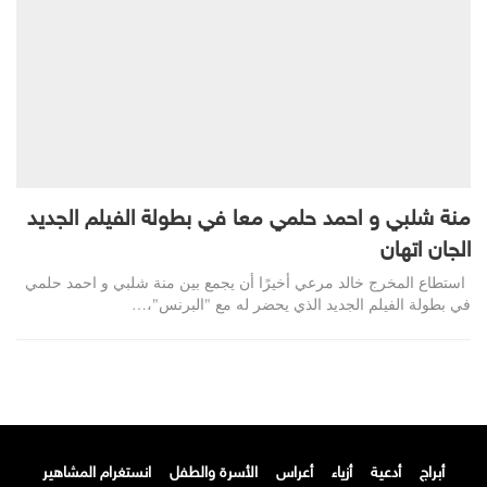
منة شلبي و احمد حلمي معا في بطولة الفيلم الجديد
الجان اتهان
استطاع المخرج خالد مرعي أخيرًا أن يجمع بين منة شلبي و احمد حلمي
في بطولة الفيلم الجديد الذي يحضر له مع "البرنس"،…
أبراج
أدعية
أزياء
أعراس
الأسرة والطفل
انستغرام المشاهير