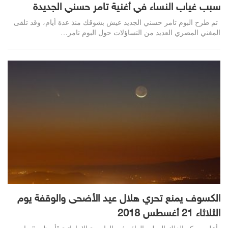
سبب غياب النساء في أغنية تامر حسني الجديدة
تم طرح البوم تامر حسني الجديد عيش بشوقك منذ عدة أيام، وقد تلقى
المغني المصري العديد من التساؤلات حول البوم تامر…
الكسوف يمنع تحري هلال عيد الأضحى والوقفة يوم
الثلاثاء 21 أغسطس 2018