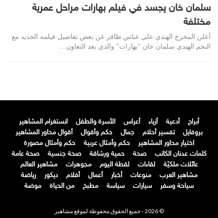
سلمان خان يجسد في فيلم بهارات مراحل عمرية
مختلفة
أعلن المخرج الهندي علي عباس ظافر عن بعض تفاصيل فيلمه الجديد مع
النجم الهندي سلمان خان "بهارات" والذي يعد التعاون…
أبراج
أدعية
أزياء
أعراس
الأسرة والطفل
انستغرام المشاهير
بروفايل
تفسير أحلام
جمال
حكم وأقوال
أقوال محاور المشاهير
اختيار محاور المشاهير
حكم وأمثال عربية
حكم وأمثال مصورة
كلمات عدنان الكاتب
صحة
حمية ورشاقة
صحة جنسية
صحة عامة
عائلات ملكيّة
لقاءات
لقطة اليوم
مجوهرات
مشاهير العالم
مشاهير العرب
منوعات
أخبار
أعمال
أفلام
ديكور
رياضة
سياحة وسفر
سيارات
سياسة
مطبخ
من الحياة
موضة
© 2026 - جميع الحقوق محفوظة لموقع مشاهير