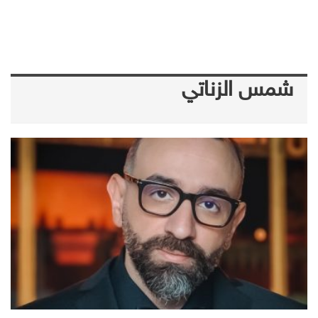
شمس الزناتي