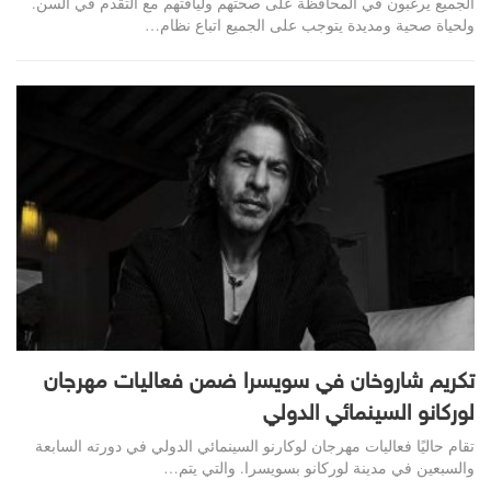
الجميع يرغبون في المحافظة على صحتهم ولياقتهم مع التقدم في السن.
ولحياة صحية ومديدة يتوجب على الجميع اتباع نظام…
تكريم شاروخان في سويسرا ضمن فعاليات مهرجان
لوركانو السينمائي الدولي
تقام حاليًا فعاليات مهرجان لوكارنو السينمائي الدولي في دورته السابعة
والسبعين في مدينة لوركانو بسويسرا. والتي يتم…