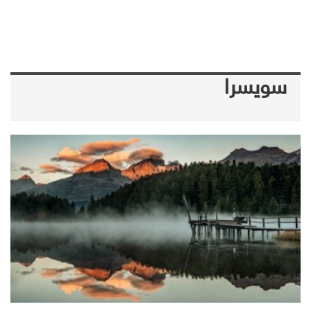
سويسرا