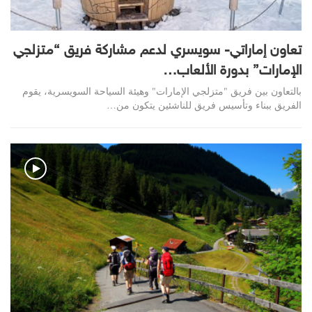
تعاون إماراتي- سويسري لدعم مشاركة فريق “متزلجي
الإمارات” بدورة الألعاب…
بالتعاون بين فريق "متزلجي الإمارات" وهيئة السياحة السويسرية، يقوم
الفريق ببناء وتأسيس فريق للناشئين يتكون من…