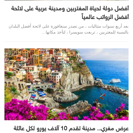
أفضل دولة لحياة المغتربين ومدينة عربية على لائحة
أفضل الرواتب عالمياً
بعد أربع سنوات متتاليات ، من تصدر سنغافورة على لائحة أفضل البلدان
بالنسبة للمغتربين ، تربعت سويسرا ، لتأخذ مكانها…
عرض مغري.. مدينة تقدم 10 آلاف يورو لكل عائلة