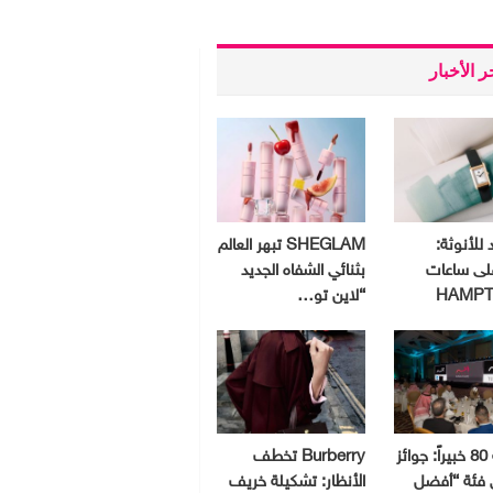
 الأخبار
 للأنوثة:
SHEGLAM تبهر العالم
لى ساعات
بثنائي الشفاه الجديد
HAMPT
“لاين تو…
بمشاركة 80 خبيراً: جوائز
Burberry تخطف
ق فئة “أفضل
الأنظار: تشكيلة خريف