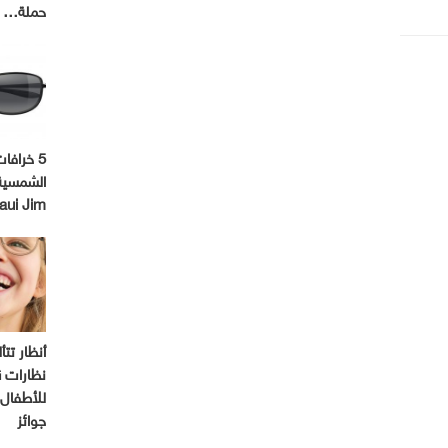
حملة…
5 خرافا
الشمسية
aui Jim
أنظار تتأ
ن
للأطفال 
جوائز