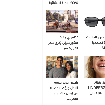
2026 بحملة استثنائية
ت عن النظارات
“فاميلي بلند”:
 تصححها
سكورسيزي يُخرج سحر
M
القهوة مع…
لق بثقة:
ياسين بونو يحسم
ظارات LINDBERG
الجدل ويؤكد انفصاله
الحائزة على
عن إيمان خلاد ونورا
فتحي…