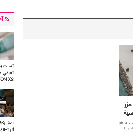
آخر
بُعد جديد
تعرفي ع
ON XS
جزر
سية
لى ما هو
جربة
أثر تطل