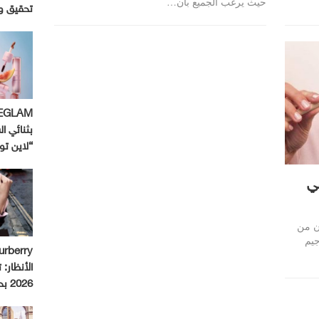
حيث يرغب الجميع بأن…
تحقيق و
بثنائي ال
“لاين ت
ي
ن من
جيم
الأنظار:
2026 بحملة استثنائية