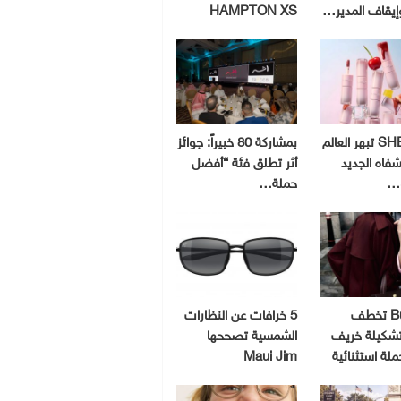
إيقاف المدير…
HAMPTON XS
SHEGLAM تبهر العالم
بمشاركة 80 خبيراً: جوائز
شفاه الجديد
أثر تطلق فئة “أفضل
و…
حملة…
Burberry تخطف
5 خرافات عن النظارات
 تشكيلة خريف
الشمسية تصححها
Maui Jim