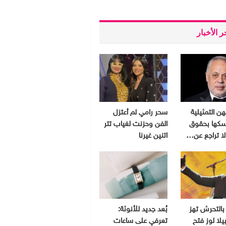
 الأخبار
هن التمثيلية
سحر رامي لم أعتزل
سكها بحقوق
الفن وحزنت لغياب تتر
 لا تراجع عن…
اتنين غيرنا
بالتحرش تهز
بُعد جديد للأنوثة:
يلا لوز فتح
تعرفي على ساعات