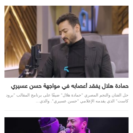
حمادة هلال يفقد أعصابه في مواجهة حسن عسيري
حل الفنان والنجم المصري "حمادة هلال" ضيفًا على برنامج المقالب "برود
كاست" الذي يقدمه الإعلامي "حسن عسيري". والذي…