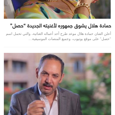
حمادة هلال يشوق جمهوره لأغنيته الجديدة “حصل”
أعلن الفنان حمادة هلال موعد طرح أحد أعماله الغنائية، والتي تحمل اسم
"حصل" على موقع يوتيوب، وجميع المنصات الموسيقية…