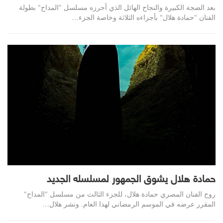
بعد الضجة الكبيرة والنجاح الهائل الذي أحرزه مسلسل "المداح" بطولة
الفنان "حمادة هلال" بأجزاءه الثلاثة وخاصة الجزء
…
حمادة هلال يشوق الجمهور لمسلسله الجديد
روج الفنان المصري حمادة هلال، للجزء الثالث من مسلسل "المداح"
المقرر عرضه في الموسم الرمضاني لهذا العام. ونشر هلال…