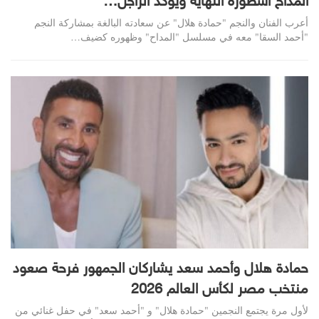
المداح أسطورة النهاية ويؤكد الراجل…
أعرب الفنان والنجم "حمادة هلال" عن سعادته البالغة بمشاركة النجم
"أحمد السقا" معه في مسلسل "المداح" وظهوره كضيف…
حمادة هلال وأحمد سعد يشاركان الجمهور فرحة صعود
منتخب مصر لكأس العالم 2026
لأول مرة يجتمع النجمين "حمادة هلال" و "أحمد سعد" في حفل غنائي من