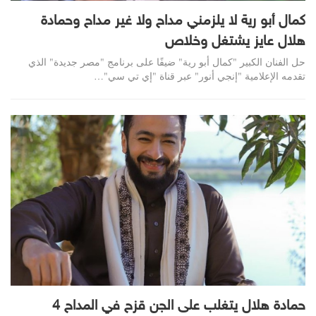
كمال أبو رية لا يلزمني مداح ولا غير مداح وحمادة
هلال عايز يشتغل وخلاص
حل الفنان الكبير "كمال أبو رية" ضيفًا على برنامج "مصر جديدة" الذي
تقدمه الإعلامية "إنجي أنور" عبر قناة "إي تي سي"
…
حمادة هلال يتغلب على الجن قزح في المداح 4