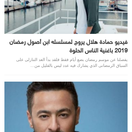
فيديو حمادة هلال يروج لمسلسله ابن أصول رمضان
2019 باغنية الناس الحلوة
يفصلنا عن موسم رمضان بضع أيام فقط فلقد بدأ العد التنازلى على
السباق الرمضانى الذي يشارك فيه عدد ليس بالقليل من…