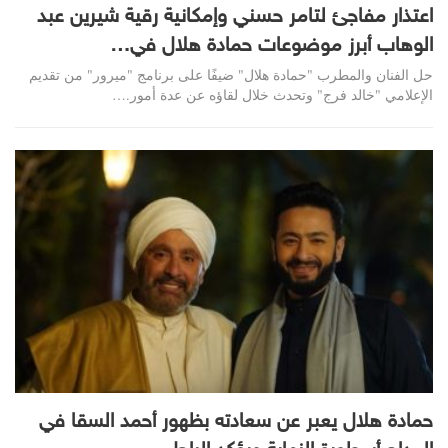
اعتذار مفاجئ لتامر حسني وإمكانية رقية شيرين عبد
الوهاب أبرز موضوعات حمادة هلال في…
حل الفنان والمطرب "حمادة هلال" ضيفًا على برنامج "ميرور" من تقديم
الإعلامي "خالد فرج" وتحدث خلال لقاؤه عن عدة أمور.…
حمادة هلال يعبر عن سعادته بظهور أحمد السقا في