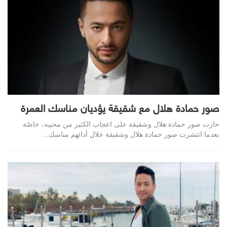
صور حمادة هلال مع شقيقة يؤديان مناسك العمرة
حازت صور حمادة هلال وشقيقة على اعجاب الكثير من محبيه، خاصًة
بعدما انتشرت صور حمادة هلال وشقيقة خلال أدائهم مناسك…