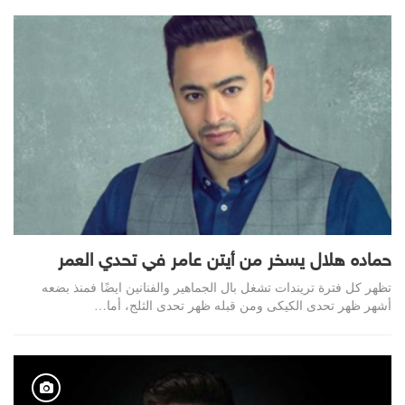
حماده هلال يسخر من أيتن عامر في تحدي العمر
تظهر كل فترة تريندات تشغل بال الجماهير والفنانين ايضًا فمنذ بضعه
أشهر ظهر تحدى الكيكى ومن قبله ظهر تحدى الثلج، أما…