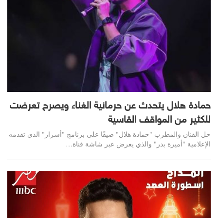
حمادة هلال يتحدث عن حرمانية الغناء ويصرح تعرضت
للكثير من المواقف القاسية
حل الفنان والمطرب "حمادة هلال" ضيفًا على برنامج "أسرار" الذي تقدمه
الإعلامية "أميرة بدر" والذي يعرض عبر شاشة قناة…