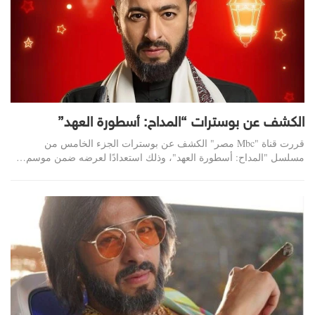
الكشف عن بوسترات “المداح: أسطورة العهد”
قررت قناة "Mbc مصر" الكشف عن بوسترات الجزء الخامس من
مسلسل "المداح: أسطورة العهد"، وذلك استعدادًا لعرضه ضمن موسم…