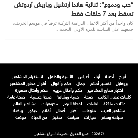
“حب ودموع”: ثنائية هاندا أرتشيل وباريش أردوتش
تسقط بعد 7 حلقات فقط
كان واحداً من أكثر الأعمال الدرامية التركية ترقباً في موسم الخريف،
جمعهما على الشاشة للمرة الأولى: النجمة…
أبراج
أدعية
أزياء
أعراس
الأسرة والطفل
انستغرام المشاهير
بروفايل
تفسير أحلام
جمال
حكم وأقوال
أقوال محاور المشاهير
اختيار محاور المشاهير
حكم وأمثال عربية
حكم وأمثال مصورة
كلمات عدنان الكاتب
صحة
حمية ورشاقة
صحة جنسية
صحة عامة
عائلات ملكيّة
لقاءات
لقطة اليوم
مجوهرات
مشاهير العالم
مشاهير العرب
منوعات
أخبار
أعمال
أفلام
ديكور
رياضة
سياحة وسفر
سيارات
سياسة
مطبخ
من الحياة
موضة
© 2026 - جميع الحقوق محفوظة لموقع مشاهير