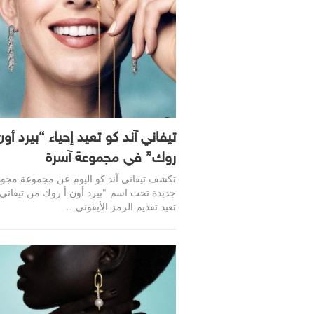
تيفاني آند كو تعيد إحياء “بيرد أون
روك” في مجموعة آسرة
تكشف تيفاني آند كو اليوم عن مجموعة مجو
جديدة تحت اسم "بيرد أون أ روك من تيفاني
تعيد تقديم الرمز الأيقوني…