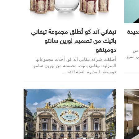
ديدة
تيفاني آند كو تُطلق مجموعة تيفاني
باتيك من تصميم لورين سانتو
دومينغو
 من
ي تتميز
أطلقت شركة تيفاني آند كو، أحدث مجموعاتها
المنزلية: تيفاني باتيك. مصممة من لورين سانتو
دومينغو، المديرة الفنية لفئة…