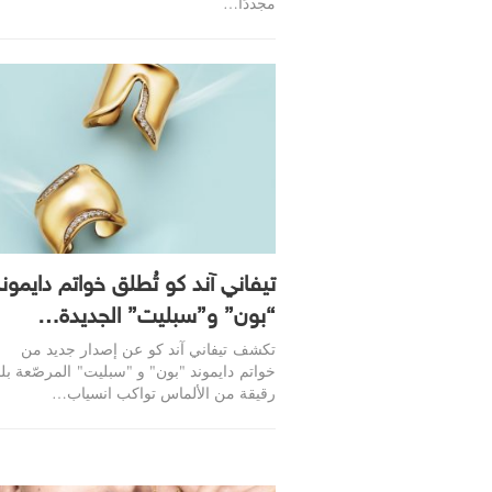
مجددًا…
تيفاني آند كو تُطلق خواتم دايمون
“بون” و”سبليت” الجديدة…
تكشف تيفاني آند كو عن إصدار جديد من
خواتم دايموند "بون" و "سبليت" المرصّعة ب
رقيقة من الألماس تواكب انسياب…