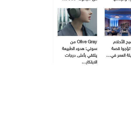
ح الأحلام
Olive Gray من
توّجوا قصة
سوني: هدوء الطبيعة
يلة العمر في…
يلتقي بأعلى درجات
الابتكار…