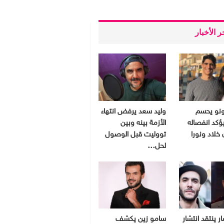
 الأخبار
ونو يحسم
وليد سعد يرفض انتهاء
ؤكد انفصاله
الأزمة بينه وبين
 خلاد ونورا
تووليت قبل الوصول
لحل…
ر ينتقد انتشار
سامو زين يكشف