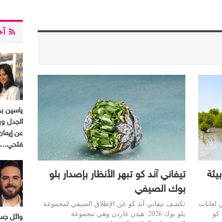
آخر
ياسين ب
الجدل وي
عن إيمان
فتحي…
يئة
تيفاني آند كو تبهر الأنظار بإصدار بلو
بوك الصيفي
ي لغابات
تكشف تيفاني آند كو عن الإطلاق الصيفي لمجموعة
آند كو
بلو بوك 2026: هيدن غاردن وهي مجموعة
وائل جسا