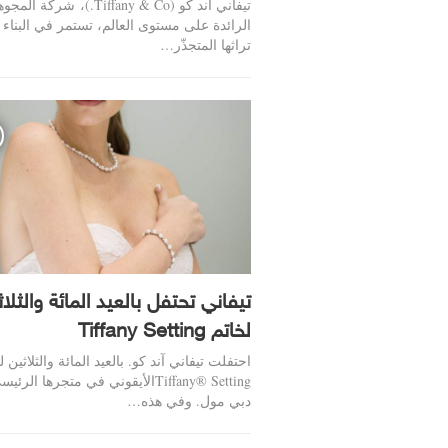
تيفاني آند كو (Tiffany & Co.)، شركة
الرائدة على مستوى العالم، تستمر في البناء
تراثها المتجذّر…
تيفاني تحتفل بالعيد المائة والثلا
لخاتم Tiffany Setting
احتفلت تيفاني آند كو. بالعيد المائة والثلاثين ل
Tiffany® Settingالأيقوني في متجرها الر
دبي مول. وفي هذه…