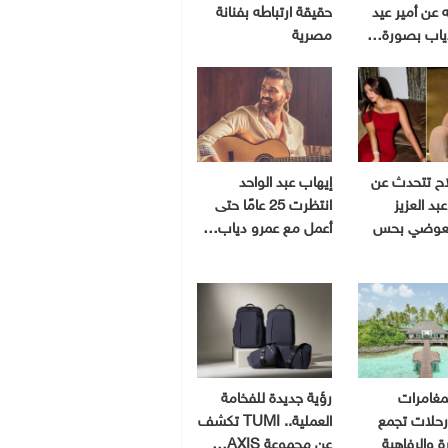
 عن أمير عيد
حقيقة ارتباطه بفنانة
ياب بصورة…
مصرية
اح تتحدث عن
إيهاب عبد الواحد
بد العزيز
انتظرت 25 عامًا حتى
لعوضي بحس
أعمل مع عمرو دياب…
مغامرات
رؤية جديدة للفخامة
 رحلات تجمع
العملية.. TUMI تكشف
رة والرفاهية
عن مجموعة AXIS…