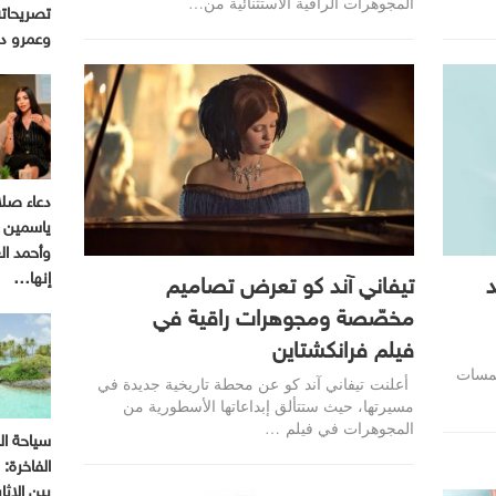
المجوهرات الراقية الاستثنائية من…
تصريحاته
وعمرو د
دعاء صل
ياسمين ع
وأحمد ا
إنها…
د
تيفاني آند كو تعرض تصاميم
مخصّصة ومجوهرات راقية في
فيلم فرانكشتاين
لمسات
أعلنت تيفاني آند كو عن محطة تاريخية جديدة في
مسيرتها، حيث ستتألق إبداعاتها الأسطورية من
المجوهرات في فيلم …
سياحة ال
الفاخرة:
بين الإثا