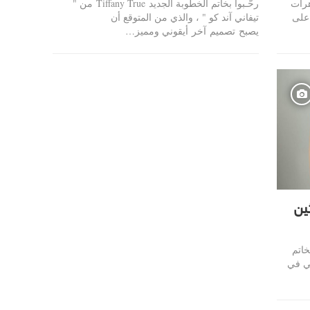
 المجوهرات
رحّـبوا بخاتم الخطوبة الجديد Tiffany True من "
 على
تيفاني آند كو " ، والذي من المتوقع أن
يصبح تصميم آخر أيقوني ومميز…
ثين
خاتم
ئيسي في