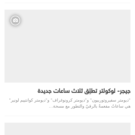
جيجر- لوكولتر تطلِق ثلاث ساعات جديدة
"ديومتر سفيروتوربيون" و"ديومتر كرونوغراف" و"ديومتر كوانتييم لونير"
هي ساعاتٌ مفعمةٌ بالرقيّ والتطور مع مسحة…