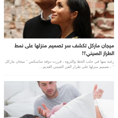
ميجان ماركل تكشف سر تصميم منزلها على نمط
الطراز الصيني؟!
رغبة منها في جلب الحظ والثروة ، قررت دوقة ساسكس ” ميجان ماركل
” ، تصميم منزلها على طراز الفن الصيني القديم…