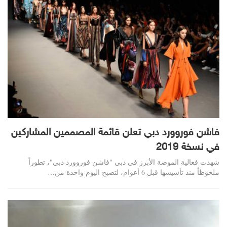
فاشن فوروورد دبي تعلن قائمة المصممين المشاركين
في نسخة 2019
شهدت فعالية الموضة الأبرز في دبي "فاشن فوروورد دبي"، تطوراً
ملحوظاً منذ تأسيسها قبل 6 أعوام، لتصبح اليوم واحدة من…