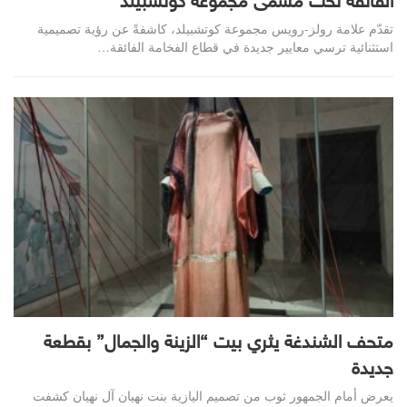
الفائقة تحت مسمّى مجموعة كوتشبيلد
تقدّم علامة رولز-رويس مجموعة كوتشبيلد، كاشفةً عن رؤية تصميمية
استثنائية ترسي معايير جديدة في قطاع الفخامة الفائقة…
متحف الشندغة يثري بيت “الزينة والجمال” بقطعة
جديدة
يعرض أمام الجمهور ثوب من تصميم اليازية بنت نهيان آل نهيان كشفت