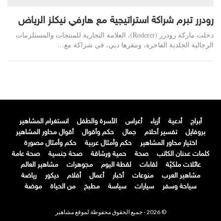
رودرر تبرم شراكة استراتيجية مع هارفي نيكلز الرياض
دخلت ماركة رودرر (Roderer)، العلامة التجارية للمنتجات والمستلزمات
الرجالية الجلدية الفاخرة، ومقرها دبي، في شراكة مع…
أبراج
أدعية
أزياء
أعراس
الأسرة والطفل
انستغرام المشاهير
بروفايل
تفسير أحلام
جمال
حكم وأقوال
أقوال محاور المشاهير
اختيار محاور المشاهير
حكم وأمثال عربية
حكم وأمثال مصورة
كلمات عدنان الكاتب
صحة
حمية ورشاقة
صحة جنسية
صحة عامة
عائلات ملكيّة
لقاءات
لقطة اليوم
مجوهرات
مشاهير العالم
مشاهير العرب
منوعات
أخبار
أعمال
أفلام
ديكور
رياضة
سياحة وسفر
سيارات
سياسة
مطبخ
من الحياة
موضة
© 2026 - جميع الحقوق محفوظة لموقع مشاهير