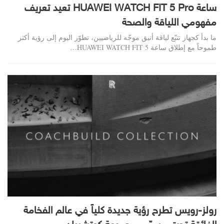
ساعة HUAWEI WATCH FIT 5 Pro تعيد تعريف
مفهومي اللياقة والصحة
ما بدأ كجهاز تتبّع لياقة أنيق موجّه للرياضيين، تطوّر اليوم إلى رؤية أكثر
طموحاً مع إطلاق ساعة HUAWEI WATCH FIT 5…
رولز-رويس تطرح رؤية جديدة كلياً في عالم الفخامة