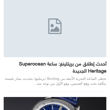
أحدث إطلاق من بريتلينغ: ساعة Superocean
Heritage الجديدة
تحظى الساعة البحرية الأنيقة من Breitling (بريتلينغ) بتحديث يمتاز بلمسة
متألقة تحت وهج الشمس، وهو الأول من نوعه منذ…