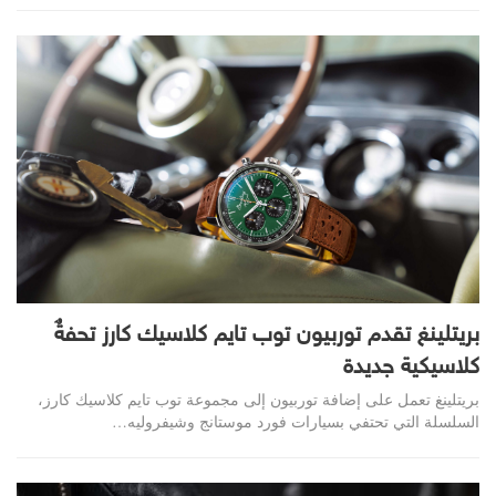
بريتلينغ تقدم توربيون توب تايم كلاسيك كارز تحفةٌ
كلاسيكية جديدة
بريتلينغ تعمل على إضافة توربيون إلى مجموعة توب تايم كلاسيك كارز،
السلسلة التي تحتفي بسيارات فورد موستانج وشيفروليه
…