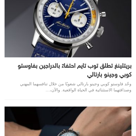
بريتلينغ تطلق توب تايم احتفاءً بالدراجين بفاوستو
كوبي وجينو بارتالي
وحّد فاوستو كوبي وجينو بارتالي شعوبًا من خلال تنافسهما المهني
وصداقتهما الاستثنائية في الحياة الواقعية. والآن،…