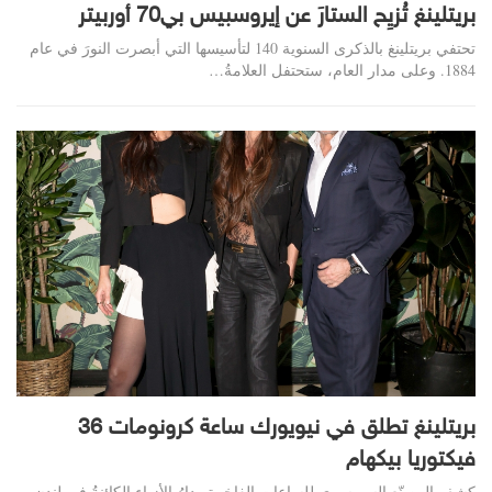
بريتلينغ تُزيِح الستارَ عن إيروسبيس بي70 أوربيتر
تحتفي بريتلينغ بالذكرى السنوية 140 لتأسيسها التي أبصرت النورَ في عام
1884. وعلى مدار العام، ستحتفل العلامةُ
…
بريتلينغ تطلق في نيويورك ساعة كرونومات 36
فيكتوريا بيكهام
كشف المصنّع السويسري للساعات الفاخرة ودارُ الأزياء الكائنةُ في لندن