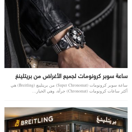
ساعة سوبر كرونومات لجميع الأغراض من بريتلينغ
ساعة سوبر كرونومات (Super Chronomat) من بريتلينغ (Breitling) هي
أكثر ساعات كرونومات (Chronomat) جرأة، وهي الخيار…