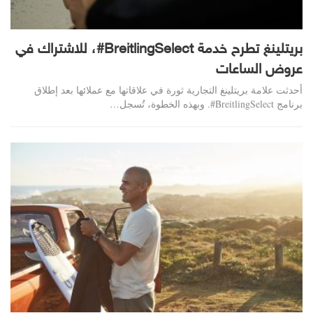
بريتلينغ تطرح خدمة BreitlingSelect#، للاشتراك في
عروض الساعات
أحدثت علامة بريتلينغ التجارية ثورة في علاقاتها مع عملائها بعد إطلاق
برنامج BreitlingSelect#. وبهذه الخطوة، تُسجل…