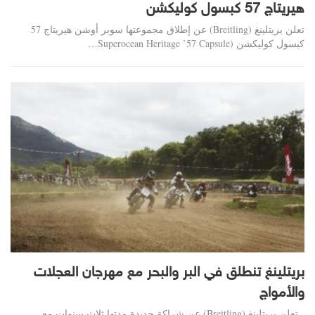
هيريتاج 57 كبسول كوليكشن
تعلن بريتلينغ (Breitling) عن إطلاق مجموعتها سوبر أوشن هيريتاج 57
كبسول كوليكشن (Superocean Heritage ’57 Capsule…
بريتلينغ تنطلق في البر والبحر مع مهرجان العجلات
والأمواج
تعلن بريتلينغ (Breitling) عن شراكة جديدة مدتها ثلاث سنوات مع