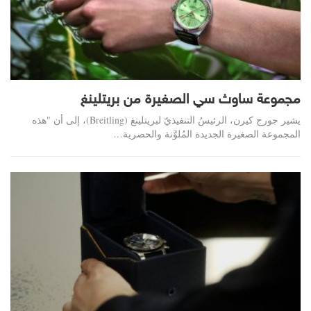
مجموعة ساوث سي الصغيرة من بريتلينغ
يشير جورج كيرن، الرئيسُ التنفيذيّ لبريتلينغ (Breitling)، إلى أن "هذه
المجموعة الصغيرة الجديدة المُلوَّنة والحصرية…