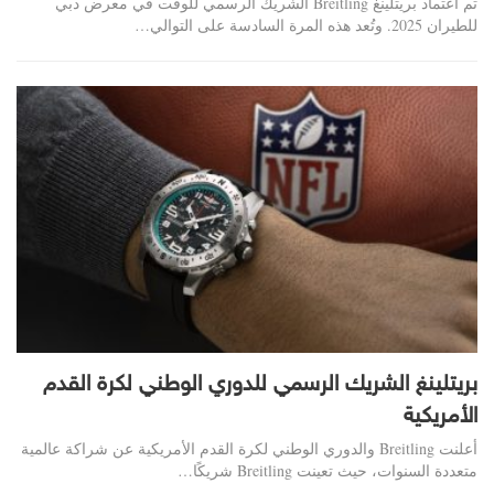
تم اعتماد بريتلينغ Breitling الشريك الرسمي للوقت في معرض دبي
للطيران 2025. وتُعد هذه المرة السادسة على التوالي…
بريتلينغ الشريك الرسمي للدوري الوطني لكرة القدم
الأمريكية
أعلنت Breitling والدوري الوطني لكرة القدم الأمريكية عن شراكة عالمية
متعددة السنوات، حيث تعينت Breitling شريكًا…