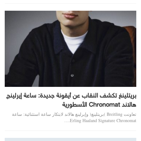
بريتلينغ تكشف النقاب عن أيقونة جديدة: ساعة إيرلينج
هالاند Chronomat الأسطورية
تعاونت Breitling )بريتلينغ( وإيرلينغ هالاند لابتكار ساعة استثنائية: ساعة
Erling Haaland Signature Chronomat.…