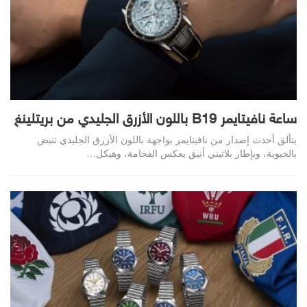
ساعة نافيتايمر B19 باللون الأزرق الجليدي من بريتلينغ
يتألق أحدث إصدار من نافيتايمر بواجهة باللون الأزرق الجليدي تنبض
بالحيوية، وبإطار بلاتيني أنيق يعكس الفخامة، وهيكل…