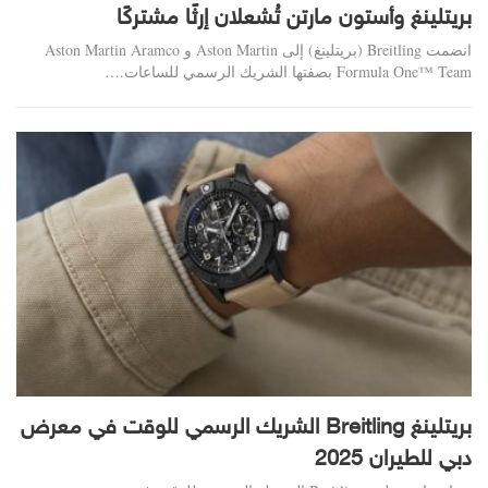
بريتلينغ وأستون مارتن تُشعلان إرثًا مشتركًا
انضمت Breitling (بريتلينغ) إلى Aston Martin و Aston Martin Aramco
Formula One™‎ Team بصفتها الشريك الرسمي للساعات.…
بريتلينغ Breitling الشريك الرسمي للوقت في معرض
دبي للطيران 2025