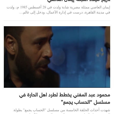
إيمان العاصي ممثلة مصرية شابة ولدت في 28 أغسطس 1985 م، ولدت
في مدينة القاهرة، درست في إدارة الأعمال، ودخل إلى عالم…
محمود عبد المغني يخطط لطرد اهل الحارة في
مسلسل “الحساب يجمع”
شهدت أحداث الحلقة الخامسة من مسلسل "الحساب يجمع" بطولة