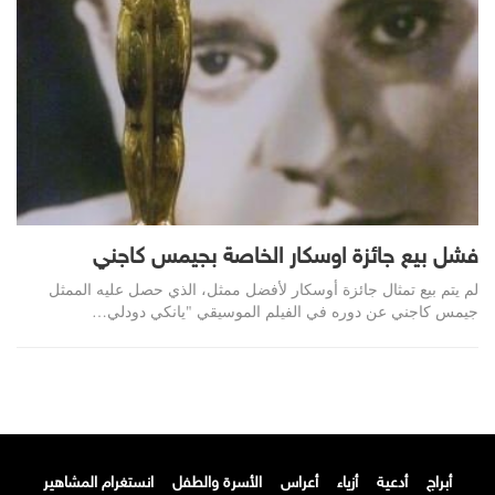
فشل بيع جائزة اوسكار الخاصة بجيمس كاجني
لم يتم بيع تمثال جائزة أوسكار لأفضل ممثل، الذي حصل عليه الممثل
جيمس كاجني عن دوره في الفيلم الموسيقي "يانكي دودلي…
أبراج
أدعية
أزياء
أعراس
الأسرة والطفل
انستغرام المشاهير