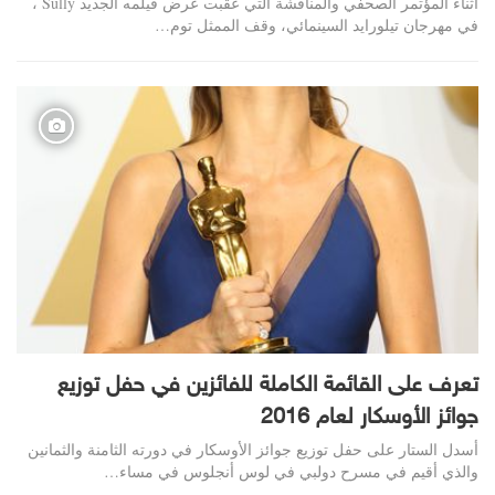
اثناء المؤتمر الصحفي والمناقشة التي عقبت عرض فيلمه الجديد Sully ،
في مهرجان تيلورايد السينمائي، وقف الممثل توم…
تعرف على القائمة الكاملة للفائزين في حفل توزيع
جوائز الأوسكار لعام 2016
أسدل الستار على حفل توزيع جوائز الأوسكار في دورته الثامنة والثمانين
والذي أقيم في مسرح دولبي في لوس أنجلوس في مساء…