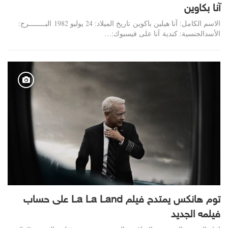
آنا بكاوين
الاسم الكامل: آنا هيلين باكوين تاريخ الميلاد: 24 يوليو 1982 البــــــــرج:
الأسدالجنسية: كندية آنا على فيسبوك:…
توم هانكس يمتدح فيلم La La Land على حساب
فيلمه الجديد