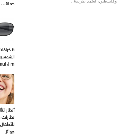
وفلسطين، تعتمد طريقة…
حملة…
5 خرافا
الشمسية
aui Jim
أنظار تتأ
ن
للأطفال 
جوائز