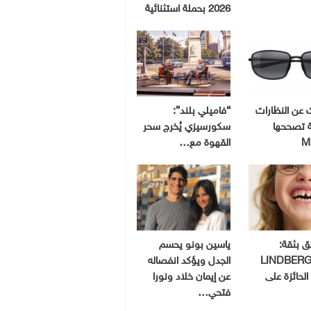
2026 بحملة استثنائية
ت عن النظارات
“فاميلي بلند”:
 تصححها
سكورسيزي يُخرج سحر
M
القهوة مع…
لق بثقة:
ياسين بونو يحسم
ظارات LINDBERG
الجدل ويؤكد انفصاله
الحائزة على
عن إيمان خلاد ونورا
فتحي…