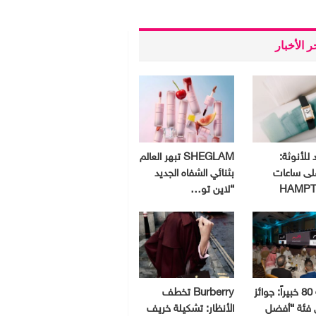
 الأخبار
 للأنوثة:
SHEGLAM تبهر العالم
لى ساعات
بثنائي الشفاه الجديد
HAMPT
“لاين تو…
بمشاركة 80 خبيراً: جوائز
Burberry تخطف
ق فئة “أفضل
الأنظار: تشكيلة خريف