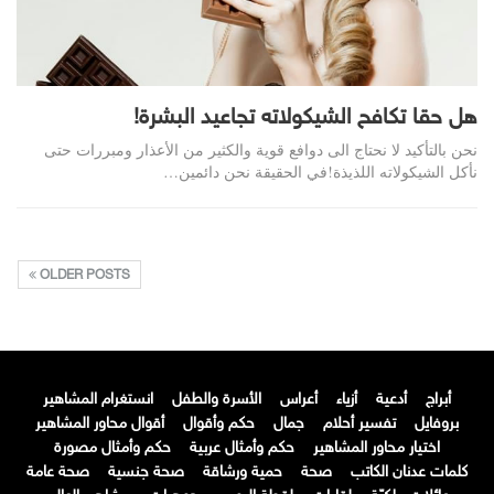
هل حقا تكافح الشيكولاته تجاعيد البشرة!
نحن بالتأكيد لا نحتاج الى دوافع قوية والكثير من الأعذار ومبررات حتى
نأكل الشيكولاته اللذيذة!في الحقيقة نحن دائمين…
OLDER POSTS
أبراج
أدعية
أزياء
أعراس
الأسرة والطفل
انستغرام المشاهير
بروفايل
تفسير أحلام
جمال
حكم وأقوال
أقوال محاور المشاهير
اختيار محاور المشاهير
حكم وأمثال عربية
حكم وأمثال مصورة
كلمات عدنان الكاتب
صحة
حمية ورشاقة
صحة جنسية
صحة عامة