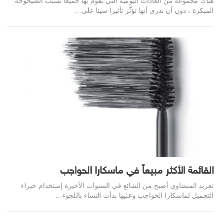
هناك مجموعة من العادات اليومية التي نقوم بها جميعا تسبب الشيخوخة
المبكرة ، دون أن ندري أنها تؤثّر تأثيرا سيئا على…
القائمة الأكثر مبيعاً في ماسكارا الحواجب
تغريد المنشاوي أصبح من الشائع في السنوات الأخيرة إستخدام خبراء
التجميل لماسكارا الحواجب وعليها بدأت النساء باللجوء…