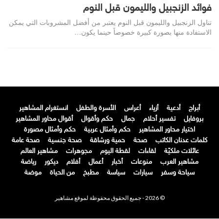
فوائد الزنجبيل والليمون قبل النوم
تناول الزنجبيل والليمون قبل النوم يعتبر من أفضل المشروبات التي يمكن
الاستفادة منها بصورة كبيرة خصوصاً حينما يكون…
أبراج
أدعية
أزياء
أعراس
الأسرة والطفل
انستغرام المشاهير
بروفايل
تفسير أحلام
جمال
حكم وأقوال
أقوال محاور المشاهير
اختيار محاور المشاهير
حكم وأمثال عربية
حكم وأمثال مصورة
كلمات عدنان الكاتب
صحة
حمية ورشاقة
صحة جنسية
صحة عامة
عائلات ملكيّة
لقاءات
لقطة اليوم
مجوهرات
مشاهير العالم
مشاهير العرب
منوعات
أخبار
أعمال
أفلام
ديكور
رياضة
سياحة وسفر
سيارات
سياسة
مطبخ
من الحياة
موضة
© 2026 - جميع الحقوق محفوظة لموقع مشاهير