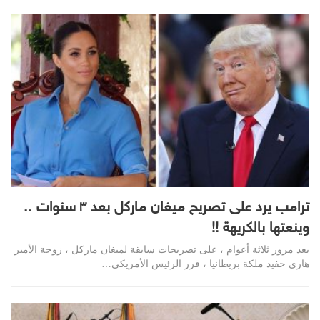
ترامب يرد على تصريح ميغان ماركل بعد ٣ سنوات ..
وينعتها بالكريهة !!
بعد مرور ثلاثة أعوام ، على تصريحات سابقة لميغان ماركل ، زوجة الأمير
هاري حفيد ملكة بريطانيا ، قرر الرئيس الأمريكي…