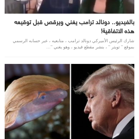
بالفيديو.. دونالد ترامب يغني ويرقص قبل توقيعه
هذه الاتفاقية!
شارك الرئيس الأميركي دونالد ترامب ، متابعيه ، عبر حسابه الرسمي
بموقع ” تويتر ” ، بنشر مقطع فيديو ، وهو يغني ”…