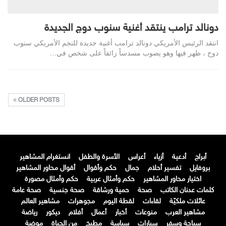
دونالد ترامب ينتقد أغنية سنوب دوج الجديدة
انتقد الرئيس الأمريكي دونالد ترامب أغنية جديدة للنجم الأمريكي سنوب
دوج ، ظهر فيها وهو يصوب مسدساً زائفاً على شخص في…
OLDER POSTS
أبراج
أدعية
أزياء
أعراس
الأسرة والطفل
انستغرام المشاهير
بروفايل
تفسير أحلام
جمال
حكم وأقوال
أقوال محاور المشاهير
اختيار محاور المشاهير
حكم وأمثال عربية
حكم وأمثال مصورة
كلمات عدنان الكاتب
صحة
حمية ورشاقة
صحة جنسية
صحة عامة
عائلات ملكيّة
لقاءات
لقطة اليوم
مجوهرات
مشاهير العالم
مشاهير العرب
منوعات
أخبار
أعمال
أفلام
ديكور
رياضة
سياحة وسفر
سيارات
سياسة
مطبخ
من الحياة
موضة