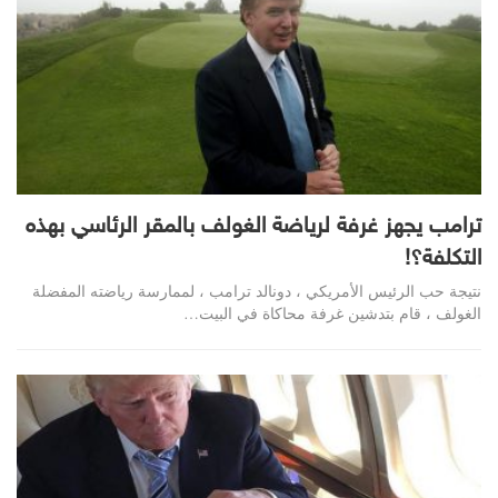
ترامب يجهز غرفة لرياضة الغولف بالمقر الرئاسي بهذه
التكلفة؟!
نتيجة حب الرئيس الأمريكي ، دونالد ترامب ، لممارسة رياضته المفضلة
الغولف ، قام بتدشين غرفة محاكاة في البيت…