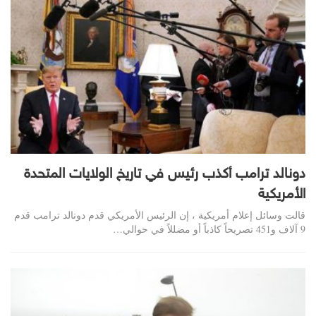
دونالد ترامب أكذب رئيس في تاريخ الولايات المتحدة
الأمريكية
قالت وسائل إعلام أمريكية ، إن الرئيس الأمريكي قدم دونالد ترامب قدم
9 آلاف و451 تصريحاً كاذباً أو مضللاً في حوالي…