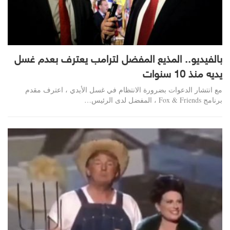
بالفيديو.. المذيع المفضل لترامب يعترف بعدم غسل
يديه منذ 10 سنوات
مع انتشار الدعوات بضرورة الانتظام في غسل الأيدي ، اعترف مقدم
برنامج Fox & Friends ، المفضل لدى الرئيس…