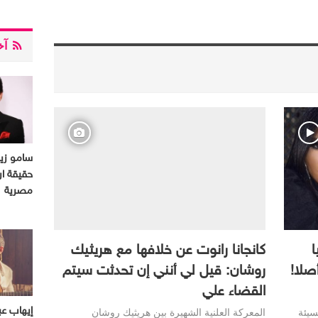
آخر
سامو ز
حقيقة ار
مصرية
ا
كانجانا رانوت عن خلافها مع هريثيك
صلا!
روشان: قيل لي أنني إن تحدثت سيتم
القضاء علي
سيئة
المعركة العلنية الشهيرة بين هريثيك روشان
إيهاب عب