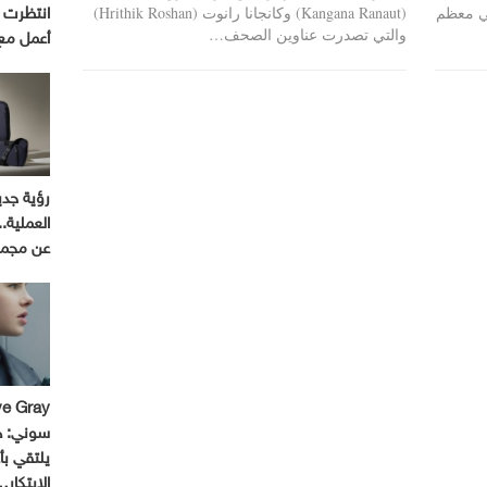
في معظم
(Kangana Ranaut) وكانجانا رانوت (Hrithik Roshan)
والتي تصدرت عناوين الصحف…
أعمل مع
رؤية جدي
عن مجموعة 
سوني: ه
يلتقي بأ
الابتكار