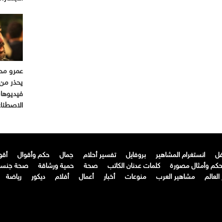
عمرو مح
يحذر من 
فيديوهات
الاصطن
فل
انستغرام المشاهير
بروفايل
تفسير أحلام
جمال
حكم وأقوال
أقو
كم وأمثال مصورة
كلمات عدنان الكاتب
صحة
حمية ورشاقة
صحة جنسي
لعالم
مشاهير العرب
منوعات
أخبار
أعمال
أفلام
ديكور
رياضة