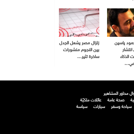
مود ياسين
زلزال مصر يشعل الجدل
انتشار
بين النجوم منشورات
 الذكاء
ساخرة تثير…
اعي…
ال محاور المشاهير
ة
صحة عامة
عائلات ملكيّة
سياحة وسفر
سيارات
سياسة