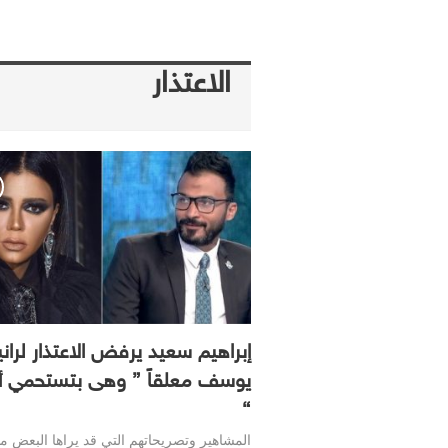
الاعتذار
إبراهيم سعيد يرفض الاعتذار لراني
يوسف معلقاً ” وهى بتستحمي أ
“
المشاهير وتصريحاتهم التي قد يراها البعض م