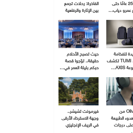
انتظرت 25 عامًا حتى
الفاخرة: رحلات تجمع
 عمرو دياب…
بين الإثارة والرفاهية
دة للفخامة
حيث تصبح الأحلام
العملية.. TUMI تكشف
حقيقة.. توّجوا قصة
AXIS…
حبكم بليلة العمر في…
Olive Gray من
فيرمونت تشيشر..
دوء الطبيعة
وجهة الاسترخاء الأرقى
على درجات
في الريف الإنجليزي
…