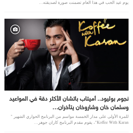
يوم عيد الحب في هذا العام تضمنت صورة لصديقته…
نجوم بوليود.. أميتاب باتشان الأكثر دقة في المواعيد
وسلمان خان وشاروخان يتأخران…
للمرة الأولى على مدار الخمسة مواسم من البرنامج الحواري الشهير "
Koffee With Karan"، يقوم مقدم البرنامج كاران جوهر…