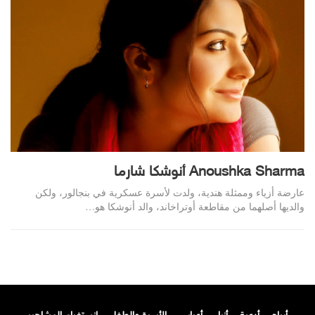
Anoushka Sharma أنوشكا شارما
عارضة أزياء وممثلة هندية، ولدت لأسرة عسكرية في بنجالور، ولكن
والديها أصلهما من مقاطعة أوتراخاند، والد أنوشكا هو…