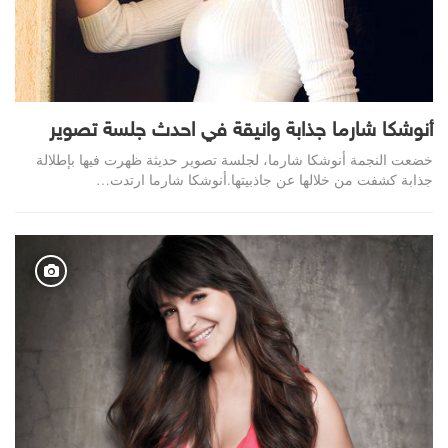
أنوشكا شارما جذابة وانيقة في احدث جلسة تصوير
خضعت النجمة أنوشكا شارما، لجلسة تصوير حديثة ظهرت فيها بإطلالة
جذابة كشفت من خلالها عن جاذبيتها.أنوشكا شارما ارتدت…