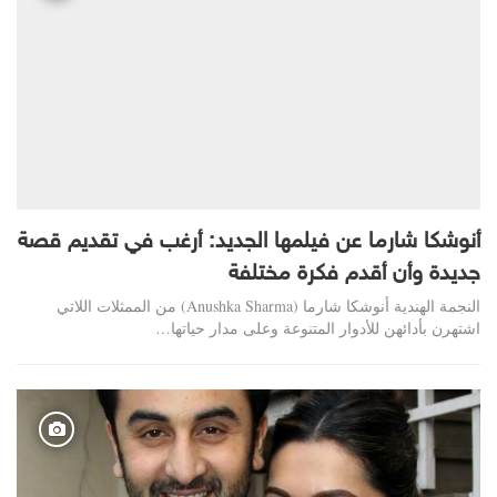
أنوشكا شارما عن فيلمها الجديد: أرغب في تقديم قصة
جديدة وأن أقدم فكرة مختلفة
النجمة الهندية أنوشكا شارما (Anushka Sharma) من الممثلات اللاتي
اشتهرن بأدائهن للأدوار المتنوعة وعلى مدار حياتها…