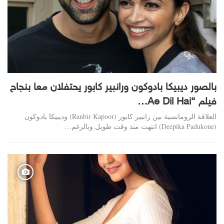
بالصور ديبيكا بادوكون ورانبير كابور يحتفلان معا بنجاح
فيلم “Ae Dil Hai…
العلاقة الرومانسية بين رانبير كابور (Ranbir Kapoor) وديبيكا بادوكون
(Deepika Padukone) انتهت منذ وقت طويل وبالرغم…