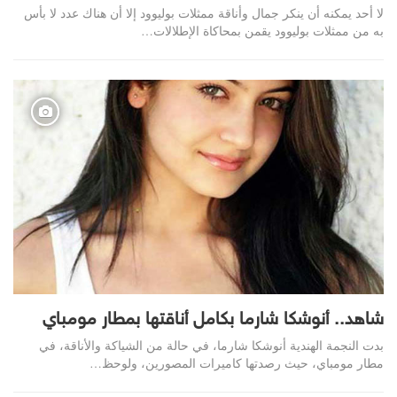
لا أحد يمكنه أن ينكر جمال وأناقة ممثلات بوليوود إلا أن هناك عدد لا بأس
به من ممثلات بوليوود يقمن بمحاكاة الإطلالات…
شاهد.. أنوشكا شارما بكامل أناقتها بمطار مومباي
بدت النجمة الهندية أنوشكا شارما، في حالة من الشياكة والأناقة، في
مطار مومباي، حيث رصدتها كاميرات المصورين، ولوحظ…