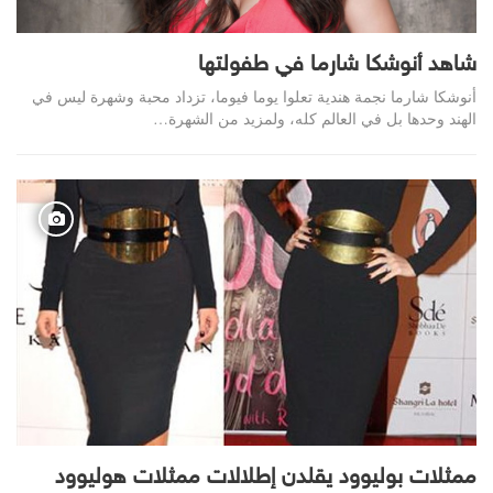
شاهد أنوشكا شارما في طفولتها
أنوشكا شارما نجمة هندية تعلوا يوما فيوما، تزداد محبة وشهرة ليس في
الهند وحدها بل في العالم كله، ولمزيد من الشهرة…
ممثلات بوليوود يقلدن إطلالات ممثلات هوليوود