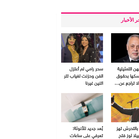
 الأخبار
هن التمثيلية
سحر رامي لم أعتزل
سكها بحقوق
الفن وحزنت لغياب تتر
 لا تراجع عن…
اتنين غيرنا
بالتحرش تهز
بُعد جديد للأنوثة:
يلا لوز فتح
تعرفي على ساعات