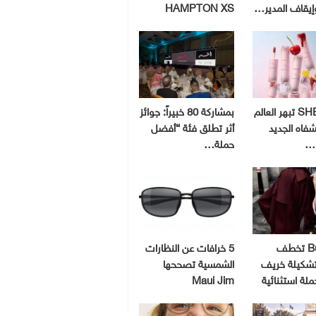
إيقاف المدير…
HAMPTON XS
SHEGLAM تبهر العالم
بمشاركة 80 خبيراً: جوائز
شفاه الجديد
أثر تطلق فئة “أفضل
و…
حملة…
Burberry تخطف
5 خرافات عن النظارات
 تشكيلة خريف
الشمسية تصححها
Maui Jim