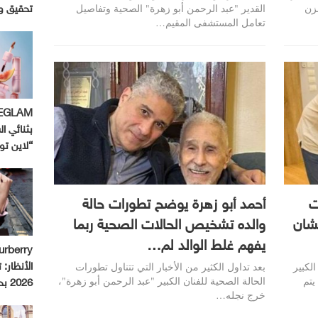
حزن
القدير "عبد الرحمن أبو زهرة" الصحية وتفاصيل
تحقيق و
تعامل المستشفى المقيم…
بثنائي ال
“لاين ت
ت
أحمد أبو زهرة يوضح تطورات حالة
لشان
والده تشخيص الحالات الصحية ربما
يفهم غلط الوالد لم…
لكبير
بعد تداول الكثير من الأخبار التي تتناول تطورات
الأنظار:
يتم
الحالة الصحية للفنان الكبير "عبد الرحمن أبو زهرة"،
2026 بحملة استثنائية
خرج نجله…