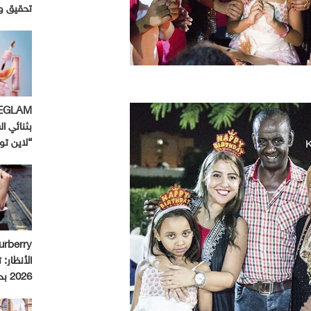
تحقيق و
بثنائي ال
“لاين ت
الأنظار:
2026 بحملة استثنائية