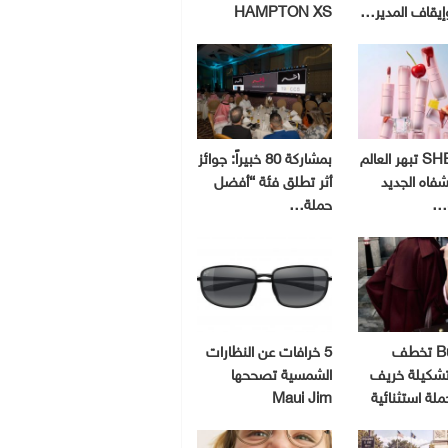
إيقاف المدير…
HAMPTON XS
SHEGLAM تبهر العالم
بمشاركة 80 خبيراً: جوائز
شفاه الجديد
أثر تطلق فئة “أفضل
و…
حملة…
Burberry تخطف
5 خرافات عن النظارات
 تشكيلة خريف
الشمسية تصححها
Maui Jim