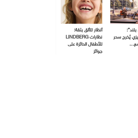
بلند”:
أنظار تتألق بثقة:
ي يُخرج سحر
نظارات LINDBERG
مع…
للأطفال الحائزة على
جوائز