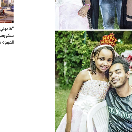
“فاميلي 
سكورسيز
القهوة 