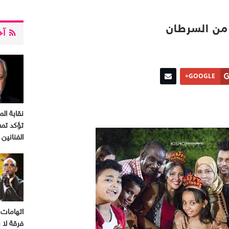
من السرطان
آخر
GOOGLE+
نقابة الم
تؤكد تم
الفنانين
اتهامات 
فرقة لا ب