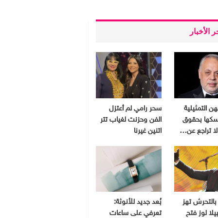
 الأخبار
هن التمثيلية
سحر رامي لم أعتزل
سكها بحقوق
الفن وحزنت لغياب تتر
 لا تراجع عن…
اتنين غيرنا
بالتحرش تهز
بُعد جديد للأنوثة:
يلا لوز فتح
تعرفي على ساعات